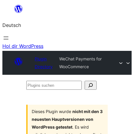
Zum
Inhalt
Deutsch
springen
Hol dir WordPress
Plugin
WeChat Payments for
Directory
WooCommerce
Plugins
suchen
Dieses Plugin wurde
nicht mit den 3
neuesten Hauptversionen von
WordPress getestet
. Es wird