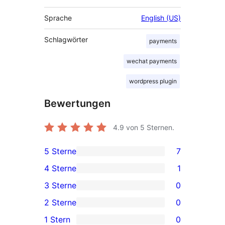
Sprache
English (US)
Schlagwörter
payments
wechat payments
wordpress plugin
Bewertungen
4.9
von 5 Sternen.
5 Sterne
7
7 5-
4 Sterne
1
Sterne-
1 4-
3 Sterne
0
Rezensionen
Sterne-
0 3-
2 Sterne
0
Rezension
Sterne-
0 2-
1 Stern
0
Rezensionen
Sterne-