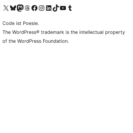
Unser X-Konto (früher Twitter) besuchen
Unser Bluesky-Konto besuchen
Unser Mastodon-Konto besuchen
Unser Threads-Konto besuchen
Unsere Facebook-Seite besuchen
Unser Instagram-Konto besuchen
Unser LinkedIn-Konto besuchen
Unser TikTok-Konto besuchen
Unseren YouTube-Kanal besuchen
Unser Tumblr-Konto besuchen
Code ist Poesie.
The WordPress® trademark is the intellectual property
of the WordPress Foundation.