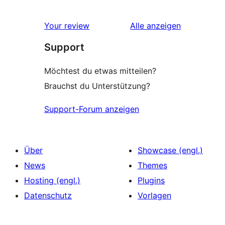
0 1-
Rezensionen
Sterne-
Rezensionen
Your review
Alle
anzeigen
Rezensionen
Support
Möchtest du etwas mitteilen?
Brauchst du Unterstützung?
Support-Forum anzeigen
Über
Showcase (engl.)
News
Themes
Hosting (engl.)
Plugins
Datenschutz
Vorlagen