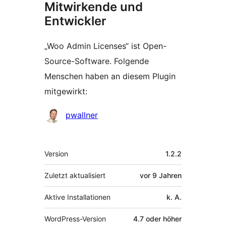
Mitwirkende und
Entwickler
„Woo Admin Licenses“ ist Open-
Source-Software. Folgende
Menschen haben an diesem Plugin
mitgewirkt:
Mitwirkende
pwallner
Meta
Version
1.2.2
Zuletzt aktualisiert
vor
9 Jahren
Aktive Installationen
k. A.
WordPress-Version
4.7 oder höher