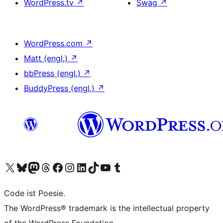
WordPress.tv
↗
Swag
↗
WordPress.com
↗
Matt (engl.)
↗
bbPress (engl.)
↗
BuddyPress (engl.)
↗
Unser X-Konto (früher Twitter) besuchen
Unser Bluesky-Konto besuchen
Unser Mastodon-Konto besuchen
Unser Threads-Konto besuchen
Unsere Facebook-Seite besuchen
Unser Instagram-Konto besuchen
Unser LinkedIn-Konto besuchen
Unser TikTok-Konto besuchen
Unseren YouTube-Kanal besuchen
Unser Tumblr-Konto besuchen
Code ist Poesie.
The WordPress® trademark is the intellectual property
of the WordPress Foundation.