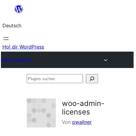
Zum
Inhalt
Deutsch
springen
Hol dir WordPress
Plugin Directory
Plugins
suchen
woo-admin-
licenses
Von
pwallner