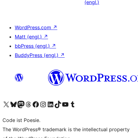
(engl.)
WordPress.com
↗
Matt (engl.)
↗
bbPress (engl.)
↗
BuddyPress (engl.)
↗
Unser X-Konto (früher Twitter) besuchen
Unser Bluesky-Konto besuchen
Unser Mastodon-Konto besuchen
Unser Threads-Konto besuchen
Unsere Facebook-Seite besuchen
Unser Instagram-Konto besuchen
Unser LinkedIn-Konto besuchen
Unser TikTok-Konto besuchen
Unseren YouTube-Kanal besuchen
Unser Tumblr-Konto besuchen
Code ist Poesie.
The WordPress® trademark is the intellectual property