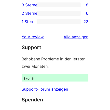
3 Sterne
8
Rezensionen
Sterne-
8 3-
2 Sterne
6
Rezensionen
Sterne-
6 2-
1 Stern
23
Rezensionen
Sterne-
23 1-
Rezensionen
Sterne-
Rezensionen
Your review
Alle
anzeigen
Rezensionen
Support
Behobene Probleme in den letzten
zwei Monaten:
8 von 8
Support-Forum anzeigen
Spenden