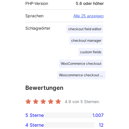
PHP-Version
5.6 oder höher
Sprachen
Alle 25 anzeigen
Schlagwörter
checkout field editor
checkout manager
custom fields
WooCommerce checkout
Woocommerce checkout field
Bewertungen
4.9
von 5 Sternen.
5 Sterne
1.007
1.007 5-
4 Sterne
12
Sterne-
12 4-