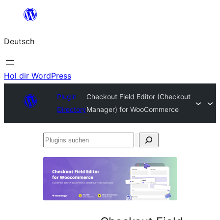
Zum
Inhalt
Deutsch
springen
Hol dir WordPress
Plugin
Checkout Field Editor (Checkout
Directory
Manager) for WooCommerce
Plugins
suchen