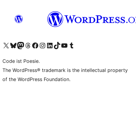
Unser X-Konto (früher Twitter) besuchen
Unser Bluesky-Konto besuchen
Unser Mastodon-Konto besuchen
Unser Threads-Konto besuchen
Unsere Facebook-Seite besuchen
Unser Instagram-Konto besuchen
Unser LinkedIn-Konto besuchen
Unser TikTok-Konto besuchen
Unseren YouTube-Kanal besuchen
Unser Tumblr-Konto besuchen
Code ist Poesie.
The WordPress® trademark is the intellectual property
of the WordPress Foundation.