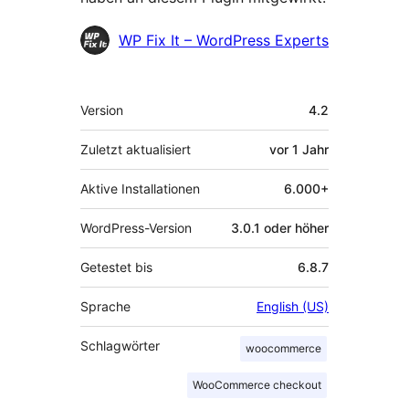
Mitwirkende
WP Fix It – WordPress Experts
Meta
Version
4.2
Zuletzt aktualisiert
vor
1 Jahr
Aktive Installationen
6.000+
WordPress-Version
3.0.1 oder höher
Getestet bis
6.8.7
Sprache
English (US)
Schlagwörter
woocommerce
WooCommerce checkout