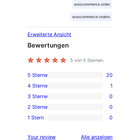
woocommerce order
woocommerce orders
Erweiterte Ansicht
Bewertungen
5
von 5 Sternen.
5 Sterne
20
20 5-
4 Sterne
1
Sterne-
1 4-
3 Sterne
0
Rezensionen
Sterne-
0 3-
2 Sterne
0
Rezension
Sterne-
0 2-
1 Stern
0
Rezensionen
Sterne-
0 1-
Rezensionen
Sterne-
Rezensionen
Your review
Alle
anzeigen