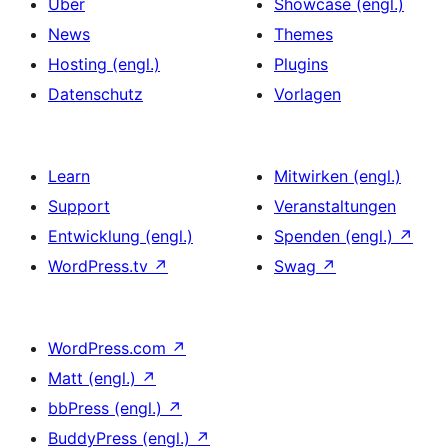
Über
Showcase (engl.)
News
Themes
Hosting (engl.)
Plugins
Datenschutz
Vorlagen
Learn
Mitwirken (engl.)
Support
Veranstaltungen
Entwicklung (engl.)
Spenden (engl.)
↗
WordPress.tv
↗
Swag
↗
WordPress.com
↗
Matt (engl.)
↗
bbPress (engl.)
↗
BuddyPress (engl.)
↗