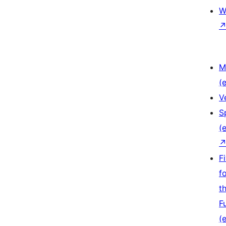
W
M
(e
V
S
(e
F
f
t
F
(e