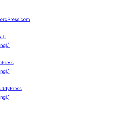
ordPress.com
↗
att
ngl.)
↗
bPress
ngl.)
↗
uddyPress
ngl.)
↗