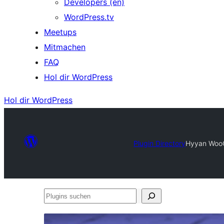
Developers (en)
WordPress.tv
Meetups
Mitmachen
FAQ
Hol dir WordPress
Hol dir WordPress
Plugin Directory
Hyyan WooC
Plugins
suchen