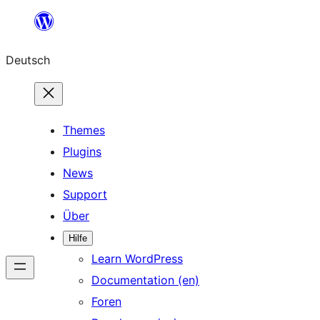
Zum
Inhalt
Deutsch
springen
Themes
Plugins
News
Support
Über
Hilfe
Learn WordPress
Documentation (en)
Foren