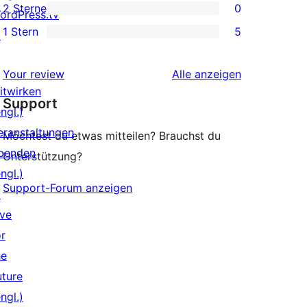
2 Sterne
0
Rezensionen
ordPress.tv
Sterne-
0 2-
1 Stern
5
↗
Rezensionen
Sterne-
5 1-
Rezensionen
Sterne-
Rezensionen
Your review
Alle
anzeigen
Rezensionen
itwirken
Support
ngl.)
eranstaltungen
Möchtest du etwas mitteilen? Brauchst du
penden
Unterstützung?
ngl.)
Support-Forum anzeigen
↗
ive
or
he
uture
ngl.)