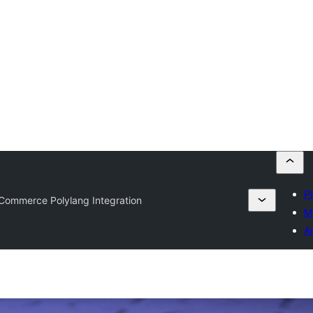
Pl
ommerce Polylang Integration
M
A