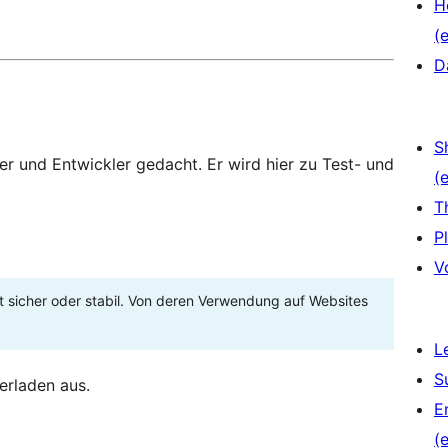
H
(e
D
S
zer und Entwickler gedacht. Er wird hier zu Test- und
(e
T
P
V
t sicher oder stabil. Von deren Verwendung auf Websites
L
S
erladen aus.
E
(e