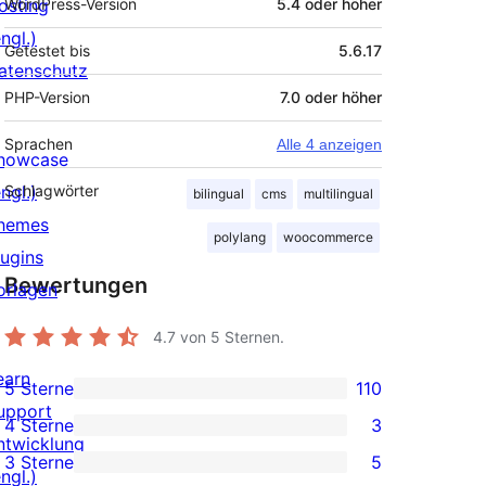
osting
WordPress-Version
5.4 oder höher
ngl.)
Getestet bis
5.6.17
atenschutz
PHP-Version
7.0 oder höher
Sprachen
Alle 4 anzeigen
howcase
ngl.)
Schlagwörter
bilingual
cms
multilingual
hemes
polylang
woocommerce
lugins
Bewertungen
orlagen
4.7
von 5 Sternen.
earn
5 Sterne
110
110 5-
upport
4 Sterne
3
Sterne-
3 4-
ntwicklung
3 Sterne
5
Rezensionen
Sterne-
ngl.)
5 3-