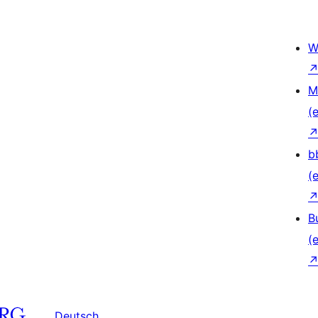
W
M
(e
b
(e
B
(e
Deutsch