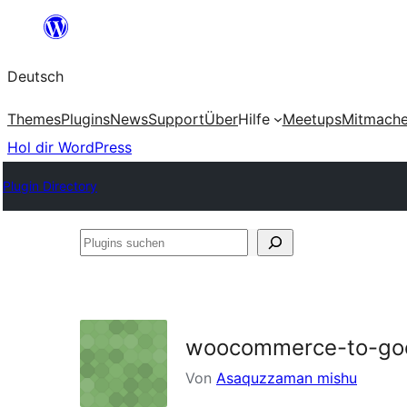
Zum
Inhalt
Deutsch
springen
Themes
Plugins
News
Support
Über
Hilfe
Meetups
Mitmach
Hol dir WordPress
Plugin Directory
Plugins
suchen
woocommerce-to-goo
Von
Asaquzzaman mishu