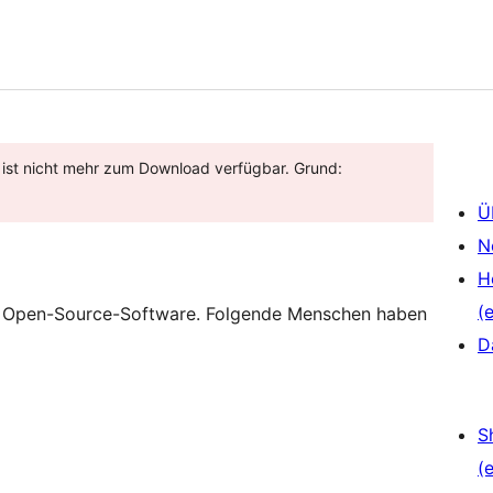
d ist nicht mehr zum Download verfügbar. Grund:
Ü
N
H
(e
st Open-Source-Software. Folgende Menschen haben
D
S
(e