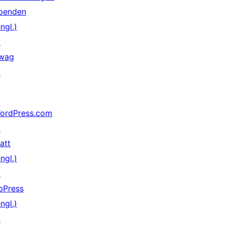
penden
ngl.)
↗
wag
↗
ordPress.com
↗
att
ngl.)
↗
bPress
ngl.)
↗