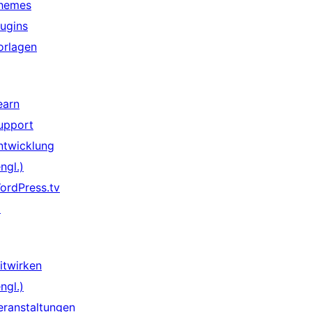
hemes
lugins
orlagen
earn
upport
ntwicklung
ngl.)
ordPress.tv
↗
itwirken
ngl.)
eranstaltungen