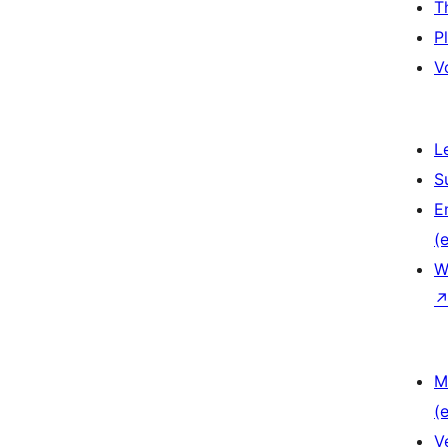
T
P
V
L
S
E
(e
W
M
(e
V