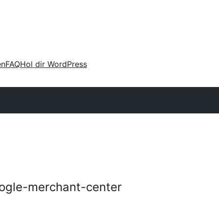
en
FAQ
Hol dir WordPress
gle-merchant-center