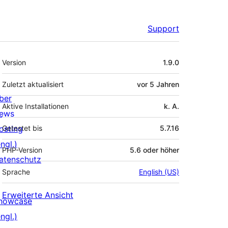
Support
Meta
Version
1.9.0
Zuletzt aktualisiert
vor
5 Jahren
ber
Aktive Installationen
k. A.
ews
osting
Getestet bis
5.7.16
ngl.)
PHP-Version
5.6 oder höher
atenschutz
Sprache
English (US)
Erweiterte Ansicht
howcase
ngl.)