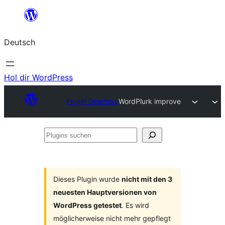
Zum
Inhalt
Deutsch
springen
Hol dir WordPress
Plugin Directory
WordPlurk improve
Plugins
suchen
Dieses Plugin wurde
nicht mit den 3
neuesten Hauptversionen von
WordPress getestet
. Es wird
möglicherweise nicht mehr gepflegt