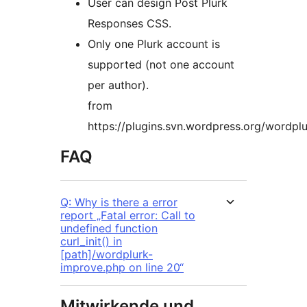
User can design Post Plurk
Responses CSS.
Only one Plurk account is
supported (not one account
per author).
from
https://plugins.svn.wordpress.org/wordpl
FAQ
Q: Why is there a error
report „Fatal error: Call to
undefined function
curl_init() in
[path]/wordplurk-
improve.php on line 20“
Mitwirkende und