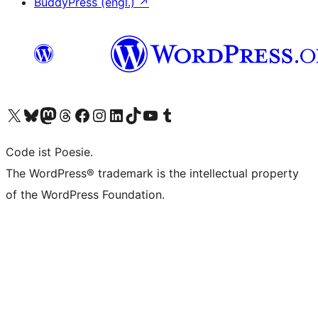
BuddyPress (engl.)
↗
Unser X-Konto (früher Twitter) besuchen
Unser Bluesky-Konto besuchen
Unser Mastodon-Konto besuchen
Unser Threads-Konto besuchen
Unsere Facebook-Seite besuchen
Unser Instagram-Konto besuchen
Unser LinkedIn-Konto besuchen
Unser TikTok-Konto besuchen
Unseren YouTube-Kanal besuchen
Unser Tumblr-Konto besuchen
Code ist Poesie.
The WordPress® trademark is the intellectual property
of the WordPress Foundation.