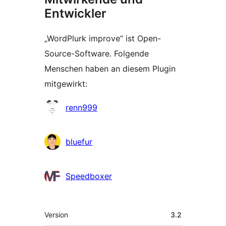
Entwickler
„WordPlurk improve“ ist Open-
Source-Software. Folgende
Menschen haben an diesem Plugin
mitgewirkt:
Mitwirkende
renn999
bluefur
Speedboxer
Meta
Version
3.2