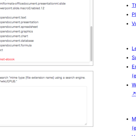
T
P
V
L
S
E
(e
W
M
(e