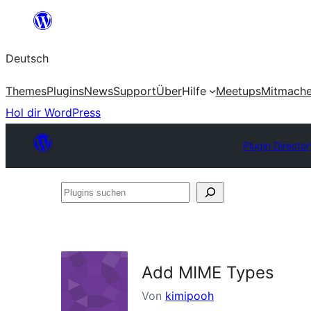
Zum
Inhalt
Deutsch
springen
Themes
Plugins
News
Support
Über
Hilfe
Meetups
Mitmach
Hol dir WordPress
Plugin Director
Plugins
suchen
Add MIME Types
Von
kimipooh