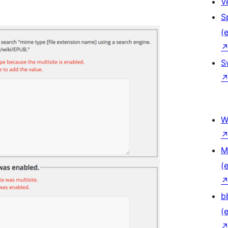
V
S
(e
S
W
M
(e
b
(e