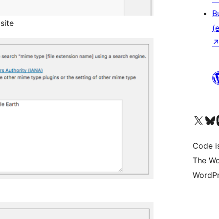
B
site
(e
Unser X-Konto (früh
Unser B
U
Code is
The Wo
WordPr