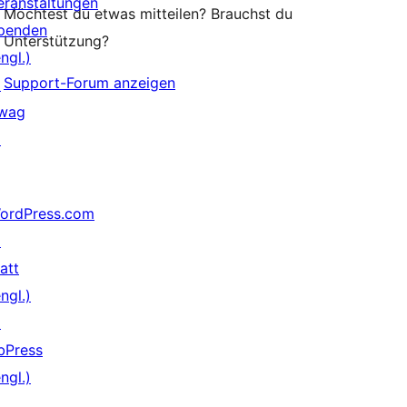
eranstaltungen
Möchtest du etwas mitteilen? Brauchst du
penden
Unterstützung?
ngl.)
Support-Forum anzeigen
↗
wag
↗
ordPress.com
↗
att
ngl.)
↗
bPress
ngl.)
↗