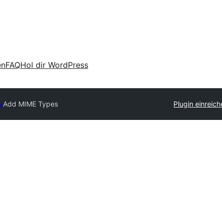
en
FAQ
Hol dir WordPress
y
Add MIME Types
Plugin einreic