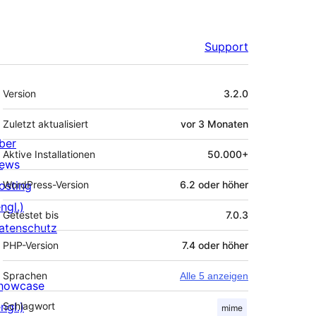
Support
Meta
Version
3.2.0
Zuletzt aktualisiert
vor
3 Monaten
ber
Aktive Installationen
50.000+
ews
osting
WordPress-Version
6.2 oder höher
ngl.)
Getestet bis
7.0.3
atenschutz
PHP-Version
7.4 oder höher
Sprachen
Alle 5 anzeigen
howcase
ngl.)
Schlagwort
mime