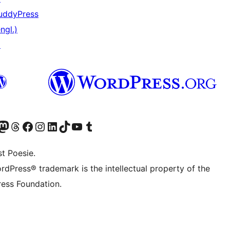
uddyPress
ngl.)
↗
er Twitter) besuchen
luesky-Konto besuchen
nser Mastodon-Konto besuchen
Unser Threads-Konto besuchen
Unsere Facebook-Seite besuchen
Unser Instagram-Konto besuchen
Unser LinkedIn-Konto besuchen
Unser TikTok-Konto besuchen
Unseren YouTube-Kanal besuchen
Unser Tumblr-Konto besuchen
t Poesie.
rdPress® trademark is the intellectual property of the
ess Foundation.