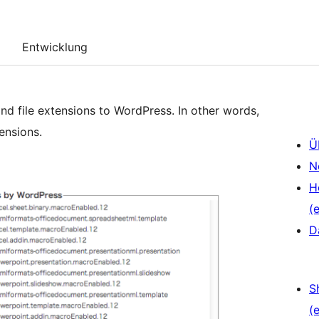
Entwicklung
nd file extensions to WordPress. In other words,
ensions.
Ü
N
H
(e
D
S
(e