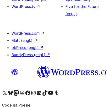
WordPress.tv
↗
Five for the Future
(engl.)
WordPress.com
↗
Matt (engl.)
↗
bbPress (engl.)
↗
BuddyPress (engl.)
↗
Unser X-Konto (früher Twitter) besuchen
Unser Bluesky-Konto besuchen
Unser Mastodon-Konto besuchen
Unser Threads-Konto besuchen
Unsere Facebook-Seite besuchen
Unser Instagram-Konto besuchen
Unser LinkedIn-Konto besuchen
Unser TikTok-Konto besuchen
Unseren YouTube-Kanal besuchen
Unser Tumblr-Konto besuchen
Code ist Poesie.