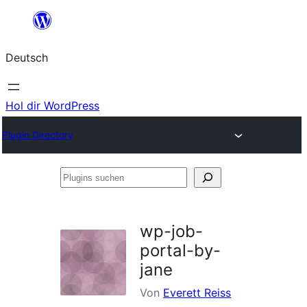
Zum
Inhalt
Deutsch
springen
Hol dir WordPress
Plugin Directory
Plugins
suchen
wp-job-
portal-by-
jane
Von
Everett Reiss