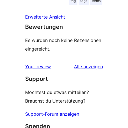
tag
tags
terms
Erweiterte Ansicht
Bewertungen
Es wurden noch keine Rezensionen
eingereicht.
Rezensionen
Your review
Alle
anzeigen
Support
Möchtest du etwas mitteilen?
Brauchst du Unterstützung?
Support-Forum anzeigen
Spenden