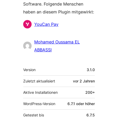
Software. Folgende Menschen
haben an diesem Plugin mitgewirkt:
Mitwirkende
YouCan Pay
Mohamed Oussama EL
ABBASSI
Meta
Version
3.1.0
Zuletzt aktualisiert
vor
2 Jahren
Aktive Installationen
200+
WordPress-Version
6.7.1 oder höher
Getestet bis
6.7.5