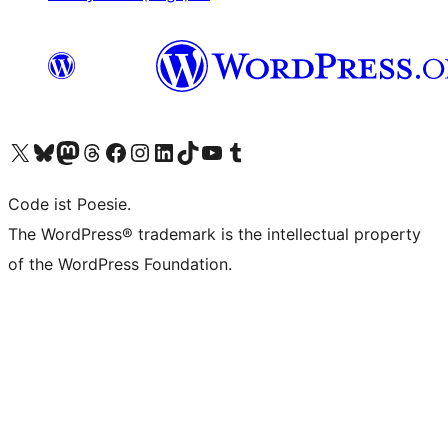
Unser X-Konto (früher Twitter) besuchen
Unser Bluesky-Konto besuchen
Unser Mastodon-Konto besuchen
Unser Threads-Konto besuchen
Unsere Facebook-Seite besuchen
Unser Instagram-Konto besuchen
Unser LinkedIn-Konto besuchen
Unser TikTok-Konto besuchen
Unseren YouTube-Kanal besuchen
Unser Tumblr-Konto besuchen
Code ist Poesie.
The WordPress® trademark is the intellectual property
of the WordPress Foundation.