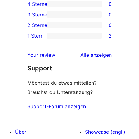
4 Sterne
0
Sterne-
0 4-
3 Sterne
0
Rezensionen
Sterne-
0 3-
2 Sterne
0
Rezensionen
Sterne-
0 2-
1 Stern
2
Rezensionen
Sterne-
2 1-
Rezensionen
Sterne-
Rezensionen
Your review
Alle
anzeigen
Rezensionen
Support
Möchtest du etwas mitteilen?
Brauchst du Unterstützung?
Support-Forum anzeigen
Über
Showcase (engl.)