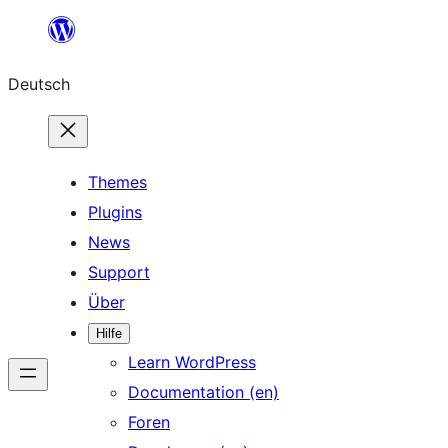
Zum
Inhalt
Deutsch
springen
Themes
Plugins
News
Support
Über
Hilfe
Learn WordPress
Documentation (en)
Foren