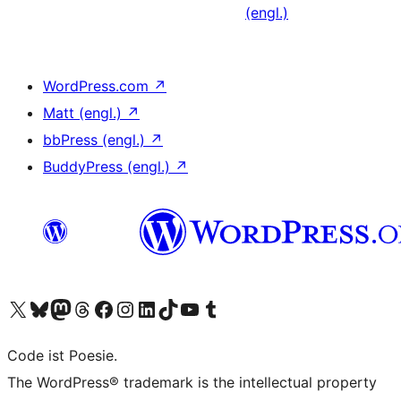
(engl.)
WordPress.com
↗
Matt (engl.)
↗
bbPress (engl.)
↗
BuddyPress (engl.)
↗
Unser X-Konto (früher Twitter) besuchen
Unser Bluesky-Konto besuchen
Unser Mastodon-Konto besuchen
Unser Threads-Konto besuchen
Unsere Facebook-Seite besuchen
Unser Instagram-Konto besuchen
Unser LinkedIn-Konto besuchen
Unser TikTok-Konto besuchen
Unseren YouTube-Kanal besuchen
Unser Tumblr-Konto besuchen
Code ist Poesie.
The WordPress® trademark is the intellectual property