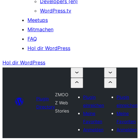
Developers (en)
WordPress.tv
Meetups
Mitmachen
FAQ
Hol dir WordPress
Hol dir WordPress
ZMOO
Plugin
Plugin
Plugin
Z Web
einreichen
einreichen
Directory
Stories
Meine
Meine
Favoriten
Favoriten
Anmelden
Anmelden