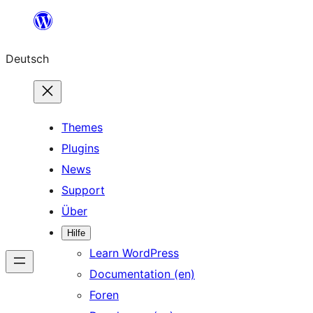
Zum
Inhalt
Deutsch
springen
Themes
Plugins
News
Support
Über
Hilfe
Learn WordPress
Documentation (en)
Foren