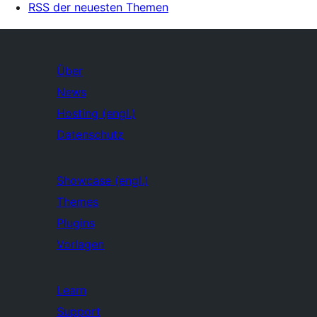
RSS der neuesten Themen
Über
News
Hosting (engl.)
Datenschutz
Showcase (engl.)
Themes
Plugins
Vorlagen
Learn
Support