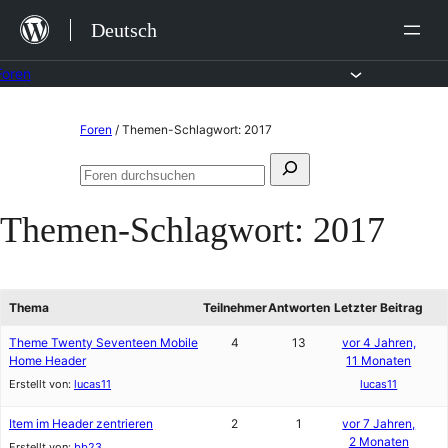
Zum
Deutsch
Inhalt
springen
Foren
Zum
Foren
/
Themen-Schlagwort: 2017
Inhalt
Suchen
springen
Foren
nach:
durchsuchen
Themen-Schlagwort:
2017
Thema
Teilnehmer
Antworten
Letzter Beitrag
Theme Twenty Seventeen Mobile
4
13
vor 4 Jahren,
Home Header
11 Monaten
Erstellt von:
lucas11
lucas11
Item im Header zentrieren
2
1
vor 7 Jahren,
2 Monaten
Erstellt von:
bb23