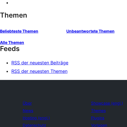
Themen
Beliebteste Themen
Unbeantwortete Themen
Alle Themen
Feeds
RSS der neuesten Beiträge
RSS der neuesten Themen
Über
Showcase (engl.)
News
Themes
Hosting (engl.)
Plugins
Datenschutz
Vorlagen