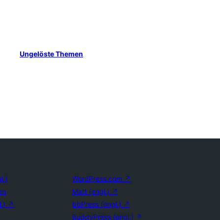
Ungelöste Themen
l.)
WordPress.com
↗
en
Matt (engl.)
↗
l.)
↗
bbPress (engl.)
↗
BuddyPress (engl.)
↗