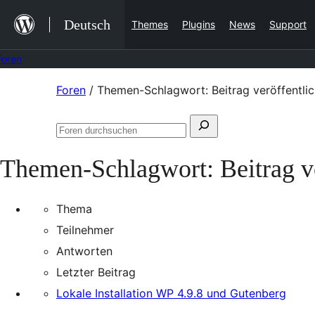
Zum
Deutsch
Themes
Plugins
News
Support
Inhalt
springen
Foren
Zum
Foren
/
Themen-Schlagwort: Beitrag veröffentli
Inhalt
Suchen
springen
Foren
nach:
durchsuchen
Themen-Schlagwort:
Beitrag v
Thema
Teilnehmer
Antworten
Letzter Beitrag
Lokale Installation WP 4.9.8 und Gutenberg