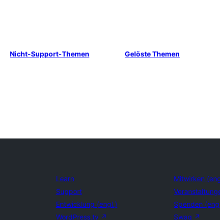
Nicht-Support-Themen
Gelöste Themen
Learn
Mitwirken (eng
Support
Veranstaltung
Entwicklung (engl.)
Spenden (eng
WordPress.tv
↗
Swag
↗