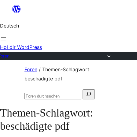
Zum
Inhalt
Deutsch
springen
Hol dir WordPress
Foren
Zum
Foren
/
Themen-Schlagwort:
Inhalt
beschädigte pdf
springen
Suchen
Foren
nach:
durchsuchen
Themen-Schlagwort:
beschädigte pdf