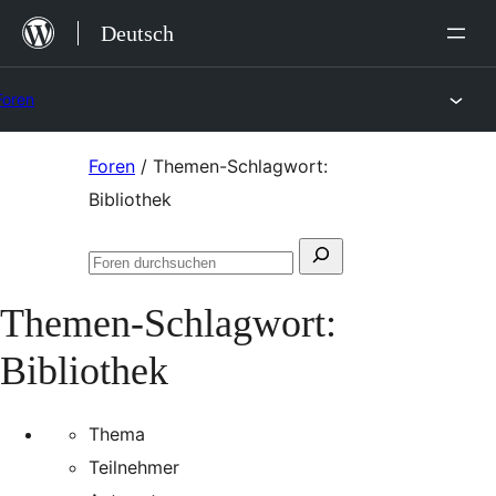
Zum
Deutsch
Inhalt
springen
Foren
Zum
Foren
/
Themen-Schlagwort:
Inhalt
Bibliothek
springen
Suchen
Foren
nach:
durchsuchen
Themen-Schlagwort:
Bibliothek
Thema
Teilnehmer