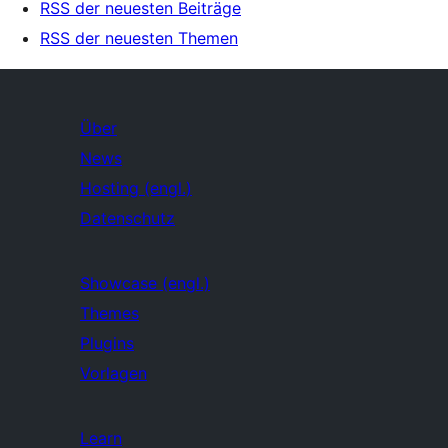
RSS der neuesten Beiträge
RSS der neuesten Themen
Über
News
Hosting (engl.)
Datenschutz
Showcase (engl.)
Themes
Plugins
Vorlagen
Learn