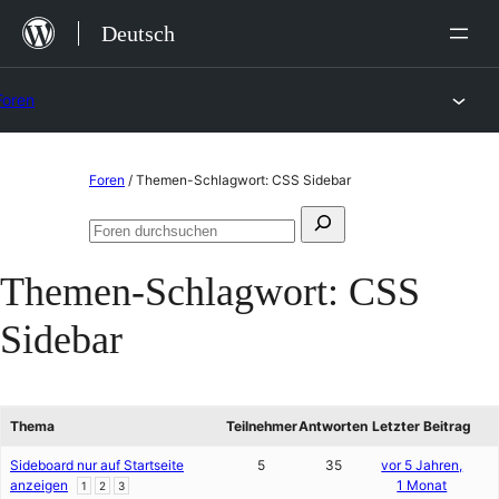
Zum
Deutsch
Inhalt
springen
Foren
Zum
Foren
/
Themen-Schlagwort: CSS Sidebar
Inhalt
Suchen
springen
Foren
nach:
durchsuchen
Themen-Schlagwort:
CSS
Sidebar
Thema
Teilnehmer
Antworten
Letzter Beitrag
Sideboard nur auf Startseite
5
35
vor 5 Jahren,
anzeigen
1 Monat
1
2
3