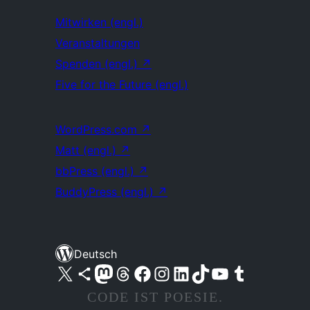
Mitwirken (engl.)
Veranstaltungen
Spenden (engl.)
↗
Five for the Future (engl.)
WordPress.com
↗
Matt (engl.)
↗
bbPress (engl.)
↗
BuddyPress (engl.)
↗
Deutsch
Unser X-Konto (früher Twitter) besuchen
Unser Bluesky-Konto besuchen
Unser Mastodon-Konto besuchen
Unser Threads-Konto besuchen
Unsere Facebook-Seite besuchen
Unser Instagram-Konto besuchen
Unser LinkedIn-Konto besuchen
Unser TikTok-Konto besuchen
Unseren YouTube-Kanal besuchen
Unser Tumblr-Konto besuchen
CODE IST POESIE.