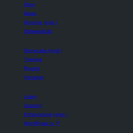
Über
News
Hosting (engl.)
Datenschutz
Showcase (engl.)
Themes
Plugins
Vorlagen
Learn
Support
Entwicklung (engl.)
WordPress.tv
↗