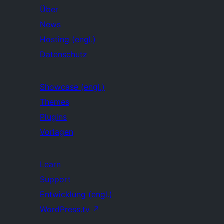
Über
News
Hosting (engl.)
Datenschutz
Showcase (engl.)
Themes
Plugins
Vorlagen
Learn
Support
Entwicklung (engl.)
WordPress.tv
↗