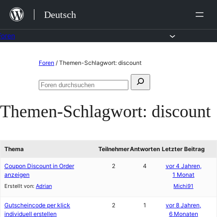
Zum
Deutsch
Inhalt
springen
Foren
Zum
Foren
/
Themen-Schlagwort: discount
Inhalt
Suchen
springen
Foren
nach:
durchsuchen
Themen-Schlagwort:
discount
Thema
Teilnehmer
Antworten
Letzter Beitrag
Coupon Discount in Order
2
4
vor 4 Jahren,
anzeigen
1 Monat
Erstellt von:
Adrian
Michi91
Gutscheincode per klick
2
1
vor 8 Jahren,
individuell erstellen
6 Monaten