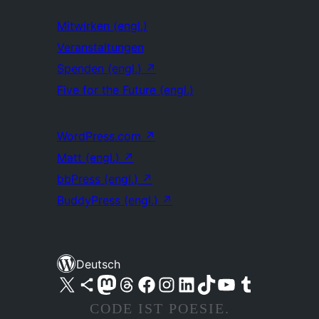
Mitwirken (engl.)
Veranstaltungen
Spenden (engl.)
↗
Five for the Future (engl.)
WordPress.com
↗
Matt (engl.)
↗
bbPress (engl.)
↗
BuddyPress (engl.)
↗
Deutsch
Unser X-Konto (früher Twitter) besuchen
Unser Bluesky-Konto besuchen
Unser Mastodon-Konto besuchen
Unser Threads-Konto besuchen
Unsere Facebook-Seite besuchen
Unser Instagram-Konto besuchen
Unser LinkedIn-Konto besuchen
Unser TikTok-Konto besuchen
Unseren YouTube-Kanal besuchen
Unser Tumblr-Konto besuchen
CODE IST POESIE.