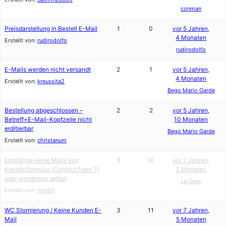
conman
Preisdarstellung in Bestell E-Mail
1
0
vor 5 Jahren,
4 Monaten
Erstellt von:
rudirodolfo
rudirodolfo
E-Mails werden nicht versandt
2
1
vor 5 Jahren,
4 Monaten
Erstellt von:
kreussita2
Bego Mario Garde
Bestellung abgeschlossen –
2
2
vor 5 Jahren,
Betreff+E-Mail-Kopfzeile nicht
10 Monaten
erditierbar
Bego Mario Garde
Erstellt von:
christanum
Empfange keine Mails von
3
10
vor 7 Jahren,
Kontaktformular (Contact Form 7)
3 Monaten
oder wordpress selbst
La Geek
Erstellt von:
tom85
WC Stornierung / Keine Kunden E-
3
11
vor 7 Jahren,
Mail
5 Monaten