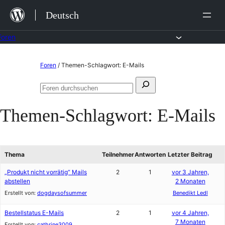
Zum
Deutsch
Inhalt
springen
Foren
Zum
Foren
/
Themen-Schlagwort: E-Mails
Inhalt
Suchen
springen
Foren
nach:
durchsuchen
Themen-Schlagwort:
E-Mails
Thema
Teilnehmer
Antworten
Letzter Beitrag
„Produkt nicht vorrätig“ Mails
2
1
vor 3 Jahren,
abstellen
2 Monaten
Erstellt von:
dogdaysofsummer
Benedikt Ledl
Bestellstatus E-Mails
2
1
vor 4 Jahren,
7 Monaten
Erstellt von:
cathrine3009