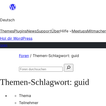
Zum
Inhalt
Deutsch
springen
Themes
Plugins
News
Support
Über
Hilfe
Meetups
Mitmache
Hol dir WordPress
Foren
Zum
Foren
/
Themen-Schlagwort: guid
Inhalt
Suchen
springen
Foren
nach:
durchsuchen
Themen-Schlagwort:
guid
Thema
Teilnehmer