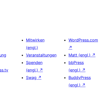
Mitwirken
WordPress.com
(engl.)
↗
ung
Veranstaltungen
Matt (engl.)
↗
Spenden
bbPress
s.tv
(engl.)
↗
(engl.)
↗
Swag
↗
BuddyPress
(engl.)
↗