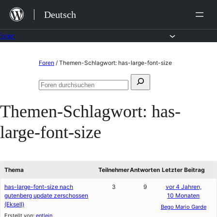
Zum
Deutsch
Inhalt
springen
Foren
Zum
Foren
/
Themen-Schlagwort: has-large-font-size
Inhalt
Suchen
springen
Foren
nach:
durchsuchen
Themen-Schlagwort:
has-
large-font-size
Thema
Teilnehmer
Antworten
Letzter Beitrag
has-large-font-size nach
3
9
vor 4 Jahren,
gutenberg update zerschossen
10 Monaten
(Eksell)
Bego Mario Garde
Erstellt von:
entlein