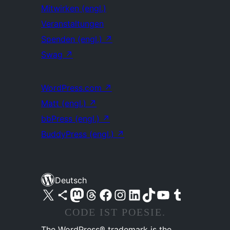
Mitwirken (engl.)
Veranstaltungen
Spenden (engl.)
↗
Swag
↗
WordPress.com
↗
Matt (engl.)
↗
bbPress (engl.)
↗
BuddyPress (engl.)
↗
Deutsch
Unser X-Konto (früher Twitter) besuchen
Unser Bluesky-Konto besuchen
Unser Mastodon-Konto besuchen
Unser Threads-Konto besuchen
Unsere Facebook-Seite besuchen
Unser Instagram-Konto besuchen
Unser LinkedIn-Konto besuchen
Unser TikTok-Konto besuchen
Unseren YouTube-Kanal besuchen
Unser Tumblr-Konto besuchen
CODE IST POESIE.
The WordPress® trademark is the