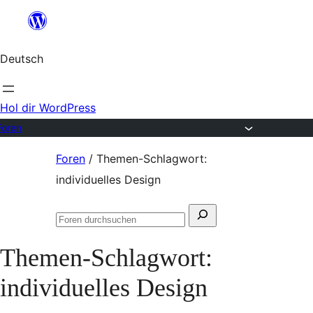
Zum
Inhalt
Deutsch
springen
Hol dir WordPress
Foren
Zum
Foren
/
Themen-Schlagwort:
Inhalt
individuelles Design
springen
Suchen
Foren
nach:
durchsuchen
Themen-Schlagwort:
individuelles Design