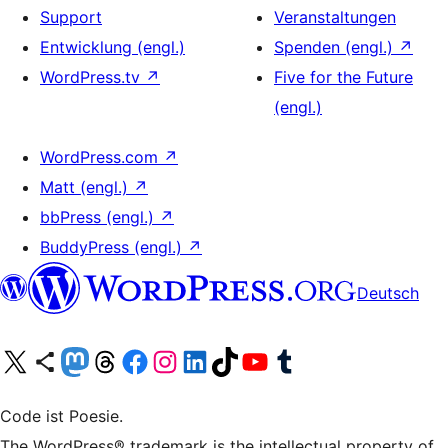
Support
Veranstaltungen
Entwicklung (engl.)
Spenden (engl.)
↗
WordPress.tv
↗
Five for the Future
(engl.)
WordPress.com
↗
Matt (engl.)
↗
bbPress (engl.)
↗
BuddyPress (engl.)
↗
Deutsch
Unser X-Konto (früher Twitter) besuchen
Unser Bluesky-Konto besuchen
Unser Mastodon-Konto besuchen
Unser Threads-Konto besuchen
Unsere Facebook-Seite besuchen
Unser Instagram-Konto besuchen
Unser LinkedIn-Konto besuchen
Unser TikTok-Konto besuchen
Unseren YouTube-Kanal besuchen
Unser Tumblr-Konto besuchen
Code ist Poesie.
The WordPress® trademark is the intellectual property of