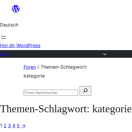
Zum
Inhalt
Deutsch
springen
Hol dir WordPress
Foren
Zum
Foren
/
Themen-Schlagwort:
Inhalt
kategorie
springen
Suchen
Foren
nach:
durchsuchen
Themen-Schlagwort:
kategorie
1
2
3
4
5
→