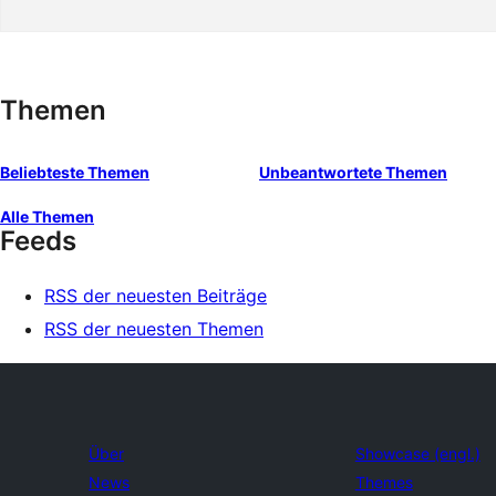
Themen
Beliebteste Themen
Unbeantwortete Themen
Alle Themen
Feeds
RSS der neuesten Beiträge
RSS der neuesten Themen
Über
Showcase (engl.)
News
Themes