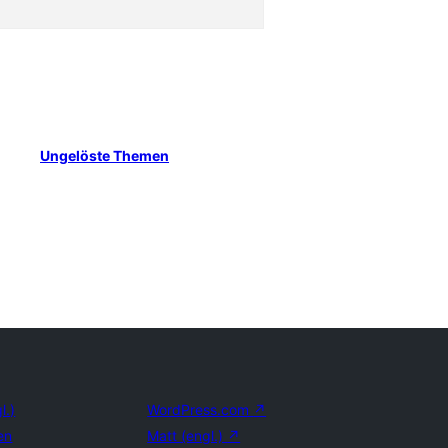
Ungelöste Themen
l.)
WordPress.com
↗
en
Matt (engl.)
↗