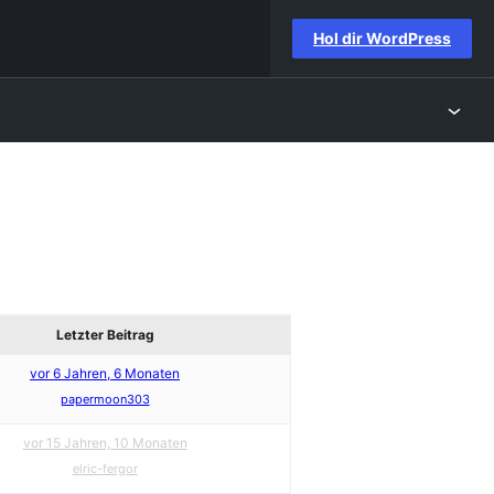
Hol dir WordPress
Letzter Beitrag
vor 6 Jahren, 6 Monaten
papermoon303
vor 15 Jahren, 10 Monaten
elric-fergor