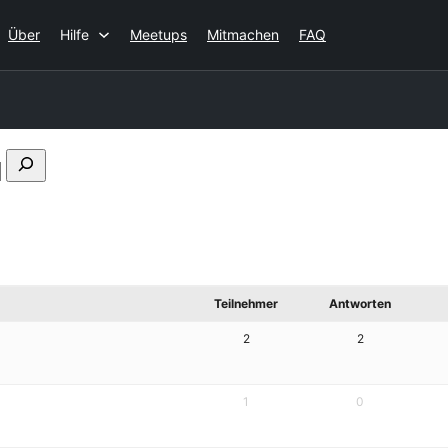
Über
Hilfe
Meetups
Mitmachen
FAQ
Foren
durchsuchen
Teilnehmer
Antworten
2
2
1
0