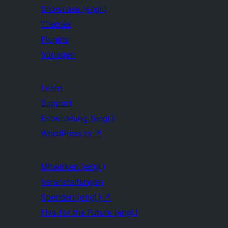
Showcase (engl.)
Themes
Plugins
Vorlagen
Learn
Support
Entwicklung (engl.)
WordPress.tv
↗
Mitwirken (engl.)
Veranstaltungen
Spenden (engl.)
↗
Five for the Future (engl.)