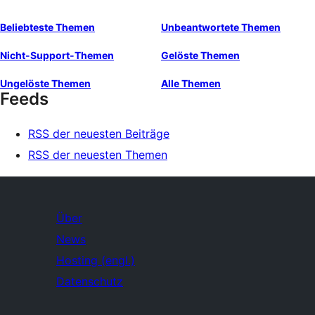
Beliebteste Themen
Unbeantwortete Themen
Nicht-Support-Themen
Gelöste Themen
Ungelöste Themen
Alle Themen
Feeds
RSS der neuesten Beiträge
RSS der neuesten Themen
Über
News
Hosting (engl.)
Datenschutz