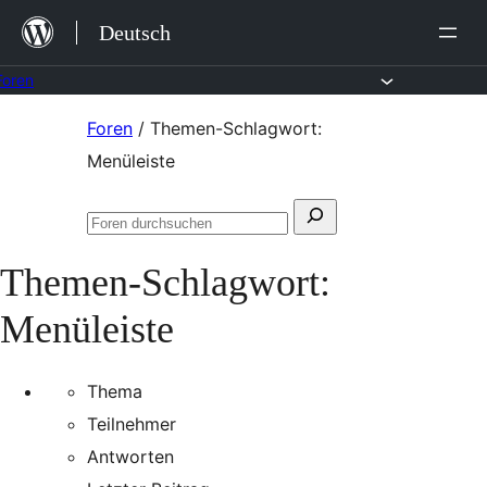
Zum
Deutsch
Inhalt
springen
Foren
Zum
Foren
/
Themen-Schlagwort:
Inhalt
Menüleiste
springen
Suchen
Foren
nach:
durchsuchen
Themen-Schlagwort:
Menüleiste
Thema
Teilnehmer
Antworten