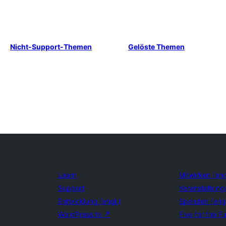
Nicht-Support-Themen
Gelöste Themen
Learn
Mitwirken (eng
Support
Veranstaltung
Entwicklung (engl.)
Spenden (eng
WordPress.tv
↗
Five for the Fu