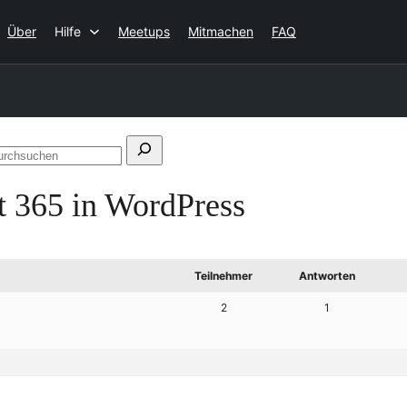
Über
Hilfe
Meetups
Mitmachen
FAQ
n
Foren
durchsuchen
t 365 in WordPress
Teilnehmer
Antworten
2
1