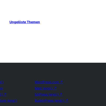
Ungelöste Themen
l.)
WordPress.com
↗
en
Matt (engl.)
↗
l.)
↗
bbPress (engl.)
↗
ture (engl.)
BuddyPress (engl.)
↗