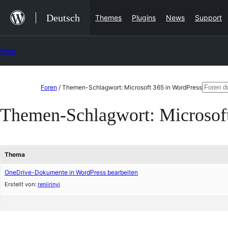
Zum
Deutsch
Themes
Plugins
News
Support
Inhalt
springen
Foren
Zum
Suche
Foren
/
Themen-Schlagwort: Microsoft 365 in WordPress
Inhalt
nach:
Themen-Schlagwort:
Microsof
springen
Thema
OneDrive-Dokumente in WordPress bearbeiten
Erstellt von:
reniirinyi