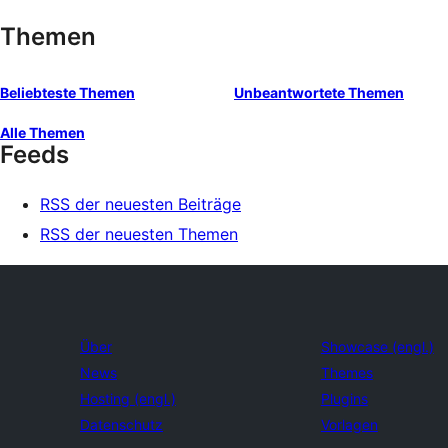
Themen
Beliebteste Themen
Unbeantwortete Themen
Alle Themen
Feeds
RSS der neuesten Beiträge
RSS der neuesten Themen
Über
Showcase (engl.)
News
Themes
Hosting (engl.)
Plugins
Datenschutz
Vorlagen