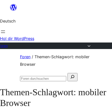
Zum
Inhalt
Deutsch
springen
Hol dir WordPress
Foren
Zum
Foren
/
Themen-Schlagwort: mobiler
Inhalt
Browser
springen
Suchen
Foren
nach:
durchsuchen
Themen-Schlagwort:
mobiler
Browser