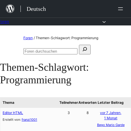
Zum
Deutsch
Inhalt
springen
Foren
Zum
Foren
/
Themen-Schlagwort: Programmierung
Inhalt
Suchen
springen
Foren
nach:
durchsuchen
Themen-Schlagwort:
Programmierung
Thema
Teilnehmer
Antworten
Letzter Beitrag
Editor HTML
3
8
vor 7 Jahren,
1 Monat
Erstellt von:
franzi1001
Bego Mario Garde