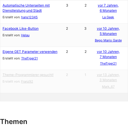
Automatische Unterseiten mit
3
2
vor 7 Jahren,
Dienstleistung und Stadt
6 Monaten
Erstellt von:
hans12345
La Geek
Facebook Like-Button
2
3
vor 10 Jahren,
5 Monaten
Erstellt von:
Helau
Bego Mario Garde
Eigene GET Parameter verwenden
2
2
vor 10 Jahren,
7 Monaten
Erstellt von:
TheTiger21
TheTiger21
Theme-Programmierer gesucht!
2
1
vor 13 Jahren,
3 Monaten
Erstellt von:
Franz92
Mark_67
Themen