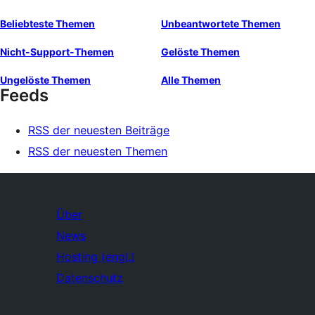
Beliebteste Themen
Unbeantwortete Themen
Nicht-Support-Themen
Gelöste Themen
Ungelöste Themen
Alle Themen
Feeds
RSS der neuesten Beiträge
RSS der neuesten Themen
Über
News
Hosting (engl.)
Datenschutz