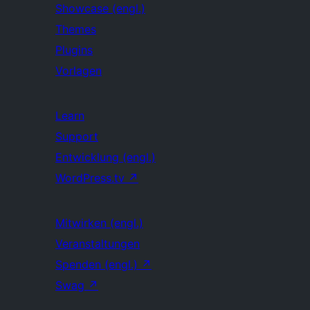
Showcase (engl.)
Themes
Plugins
Vorlagen
Learn
Support
Entwicklung (engl.)
WordPress.tv
↗
Mitwirken (engl.)
Veranstaltungen
Spenden (engl.)
↗
Swag
↗