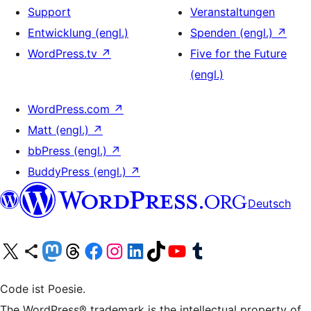
Support
Veranstaltungen
Entwicklung (engl.)
Spenden (engl.)
↗
WordPress.tv
↗
Five for the Future
(engl.)
WordPress.com
↗
Matt (engl.)
↗
bbPress (engl.)
↗
BuddyPress (engl.)
↗
Deutsch
Unser X-Konto (früher Twitter) besuchen
Unser Bluesky-Konto besuchen
Unser Mastodon-Konto besuchen
Unser Threads-Konto besuchen
Unsere Facebook-Seite besuchen
Unser Instagram-Konto besuchen
Unser LinkedIn-Konto besuchen
Unser TikTok-Konto besuchen
Unseren YouTube-Kanal besuchen
Unser Tumblr-Konto besuchen
Code ist Poesie.
The WordPress® trademark is the intellectual property of