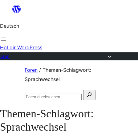
Zum
Inhalt
Deutsch
springen
Hol dir WordPress
Foren
Zum
Foren
/
Themen-Schlagwort:
Inhalt
Sprachwechsel
springen
Suchen
Foren
nach:
durchsuchen
Themen-Schlagwort:
Sprachwechsel