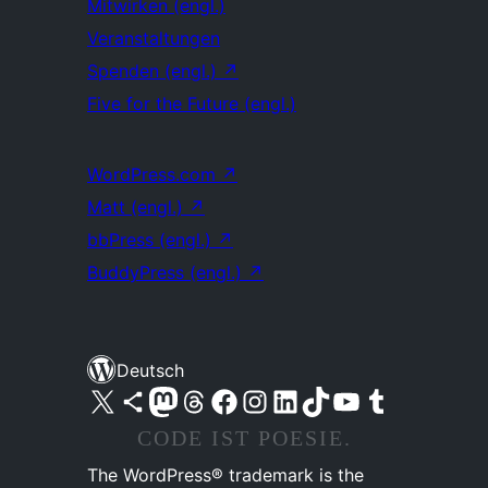
Mitwirken (engl.)
Veranstaltungen
Spenden (engl.)
↗
Five for the Future (engl.)
WordPress.com
↗
Matt (engl.)
↗
bbPress (engl.)
↗
BuddyPress (engl.)
↗
Deutsch
Unser X-Konto (früher Twitter) besuchen
Unser Bluesky-Konto besuchen
Unser Mastodon-Konto besuchen
Unser Threads-Konto besuchen
Unsere Facebook-Seite besuchen
Unser Instagram-Konto besuchen
Unser LinkedIn-Konto besuchen
Unser TikTok-Konto besuchen
Unseren YouTube-Kanal besuchen
Unser Tumblr-Konto besuchen
CODE IST POESIE.
The WordPress® trademark is the