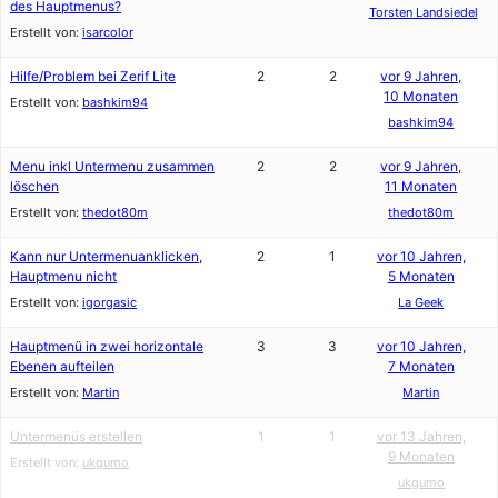
des Hauptmenus?
Torsten Landsiedel
Erstellt von:
isarcolor
Hilfe/Problem bei Zerif Lite
2
2
vor 9 Jahren,
10 Monaten
Erstellt von:
bashkim94
bashkim94
Menu inkl Untermenu zusammen
2
2
vor 9 Jahren,
löschen
11 Monaten
Erstellt von:
thedot80m
thedot80m
Kann nur Untermenuanklicken,
2
1
vor 10 Jahren,
Hauptmenu nicht
5 Monaten
Erstellt von:
igorgasic
La Geek
Hauptmenü in zwei horizontale
3
3
vor 10 Jahren,
Ebenen aufteilen
7 Monaten
Erstellt von:
Martin
Martin
Untermenüs erstellen
1
1
vor 13 Jahren,
9 Monaten
Erstellt von:
ukgumo
ukgumo