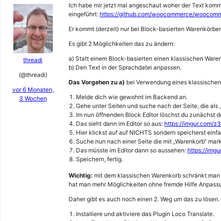
Ich habe mir jetzt mal angeschaut woher der Text kom
eingeführt:
https://github.com/woocommerce/woocom
Er kommt (derzeit) nur bei Block-basierten Warenkörbe
Es gibt 2 Möglichkeiten das zu ändern:
a) Statt einem Block-basierten einen klassischen War
threadi
b) Den Text in der Sprachdatei anpassen.
(@threadi)
Das Vorgehen zu a)
bei Verwendung eines klassischen
vor 6 Monaten,
Melde dich wie gewohnt im Backend an.
3 Wochen
Gehe unter Seiten und suche nach der Seite, die als „
Im nun öffnenden Block Editor löschst du zunächst d
Das sieht dann im Editor so aus:
https://imgur.com/z
Hier klickst auf auf NICHTS sondern speicherst einfa
Suche nun nach einer Seite die mit „Warenkorb“ mark
Das müsste im Editor dann so aussehen:
https://img
Speichern, fertig.
Wichtig:
mit dem klassischen Warenkorb schränkt man a
hat man mehr Möglichkeiten ohne fremde Hilfe Anpas
Daher gibt es auch noch einen 2. Weg um das zu lösen.
Installiere und aktiviere das Plugin Loco Translate.