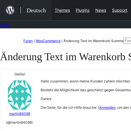
Zum
Deutsch
Themes
Plugins
News
Support
Inhalt
springen
Foren
Zum
Su
Foren
/
WooCommerce
/
Änderung Text im Warenkorb Summe
Inhalt
nac
Änderung Text im Warenkorb
springen
Gelöst
Hallo zusammen, wenn meine Kunden zahlen möchten 
Besteht die Möglichkeit das geschätzt gegen Gesam
Danke
Die Seite, für die ich Hilfe brauche:
[
Anmelden
, um den 
martin84098
(@martin84098)