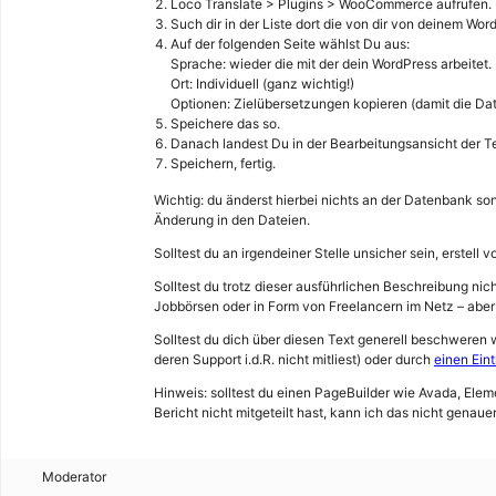
Loco Translate > Plugins > WooCommerce aufrufen.
Such dir in der Liste dort die von dir von deinem Wor
Auf der folgenden Seite wählst Du aus:
Sprache: wieder die mit der dein WordPress arbeitet.
Ort: Individuell (ganz wichtig!)
Optionen: Zielübersetzungen kopieren (damit die Date
Speichere das so.
Danach landest Du in der Bearbeitungsansicht der Te
Speichern, fertig.
Wichtig: du änderst hierbei nichts an der Datenbank s
Änderung in den Dateien.
Solltest du an irgendeiner Stelle unsicher sein, erstell 
Solltest du trotz dieser ausführlichen Beschreibung ni
Jobbörsen oder in Form von Freelancern im Netz – aber 
Solltest du dich über diesen Text generell beschweren 
deren Support i.d.R. nicht mitliest) oder durch
einen Eint
Hinweis: solltest du einen PageBuilder wie Avada, Elem
Bericht nicht mitgeteilt hast, kann ich das nicht genauer
Moderator