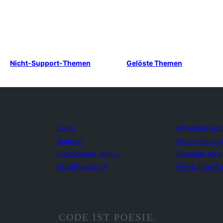
Nicht-Support-Themen
Gelöste Themen
Learn
Mitwirken (eng
Support
Veranstaltung
Entwicklung (engl.)
Spenden (eng
WordPress.tv
↗
Five for the Fu
CODE IST POESIE.