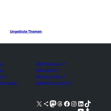
Ungelöste Themen
l.)
WordPress.com
↗
en
Matt (engl.)
↗
l.)
↗
bbPress (engl.)
↗
ture (engl.)
BuddyPress (engl.)
↗
Unser X-Konto (früher Twitter) besuchen
Unser Bluesky-Konto besuchen
Unser Mastodon-Konto besuchen
Unser Threads-Konto besuchen
Unsere Facebook-Seite besuchen
Unser Instagram-Konto besuchen
Unser LinkedIn-Konto besuchen
Unser TikTok-Konto besuche
Unseren YouTube-Kanal besuchen
Unser Tumblr-Konto besuche