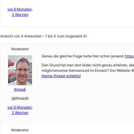
vor 6 Monaten,
3 Wochen
Ansicht von 4 Antworten – 1 bis 4 (von insgesamt 4)
Moderator
Genau die gleiche Frage hatte hier schon jemand:
http
Den Grund hat man dort leider nicht genau erfahren, 
möglicherweise Germanized im Einsatz? Der Website-B
thema-thread-erstellst/
threadi
(@threadi)
vor 6 Monaten,
3 Wochen
Moderator