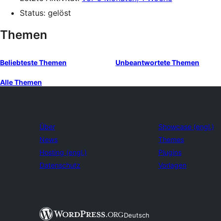
Status: gelöst
Themen
Beliebteste Themen
Unbeantwortete Themen
Alle Themen
Über
Showcase (engl.)
News
Themes
Hosting (engl.)
Plugins
Datenschutz
Vorlagen
Deutsch