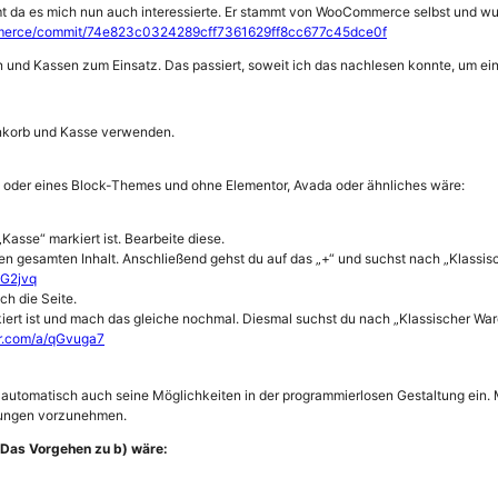
mt da es mich nun auch interessierte. Er stammt von WooCommerce selbst und wu
merce/commit/74e823c0324289cff7361629ff8cc677c45dce0f
n und Kassen zum Einsatz. Das passiert, soweit ich das nachlesen konnte, um ei
enkorb und Kasse verwenden.
 oder eines Block-Themes und ohne Elementor, Avada oder ähnliches wäre:
Kasse“ markiert ist. Bearbeite diese.
en gesamten Inhalt. Anschließend gehst du auf das „+“ und suchst nach „Klassis
3G2jvq
ch die Seite.
iert ist und mach das gleiche nochmal. Diesmal suchst du nach „Klassischer War
ur.com/a/qGvuga7
utomatisch auch seine Möglichkeiten in der programmierlosen Gestaltung ein. M
sungen vorzunehmen.
Das Vorgehen zu b) wäre: