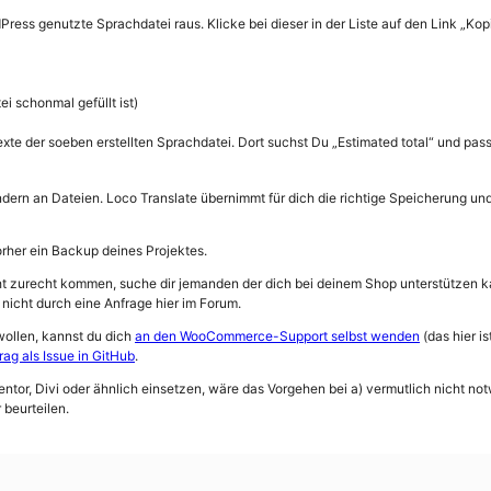
dPress genutzte Sprachdatei raus. Klicke bei dieser in der Liste auf den Link „Ko
i schonmal gefüllt ist)
xte der soeben erstellten Sprachdatei. Dort suchst Du „Estimated total“ und pas
ondern an Dateien. Loco Translate übernimmt für dich die richtige Speicherung 
vorher ein Backup deines Projektes.
cht zurecht kommen, suche dir jemanden der dich bei deinem Shop unterstützen k
nicht durch eine Anfrage hier im Forum.
wollen, kannst du dich
an den WooCommerce-Support selbst wenden
(das hier i
rag als Issue in GitHub
.
entor, Divi oder ähnlich einsetzen, wäre das Vorgehen bei a) vermutlich nicht no
 beurteilen.