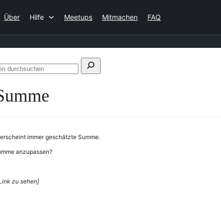
Über
Hilfe
Meetups
Mitmachen
FAQ
chen
Foren
h:
durchsuchen
 Summe
erscheint immer geschätzte Summe.
tsumme anzupassen?
Link zu sehen]