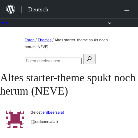
Zum
Deutsch
Inhalt
springen
Foren
Zum
Foren
/
Themes
/
Altes starter-theme spukt noch
Inhalt
herum (NEVE)
springen
Suchen
Foren
nach:
durchsuchen
Altes starter-theme spukt noch
herum (NEVE)
Gelöst
erdbeersalat
(@erdbeersalat)