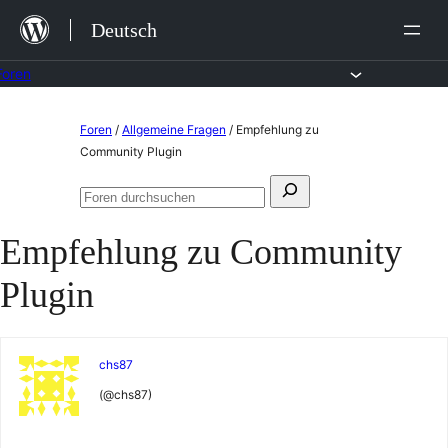
Zum
Deutsch
Inhalt
springen
Foren
Zum
Foren
/
Allgemeine Fragen
/
Empfehlung zu
Inhalt
Community Plugin
springen
Suchen
Foren
nach:
durchsuchen
Empfehlung zu Community
Plugin
chs87
(@chs87)