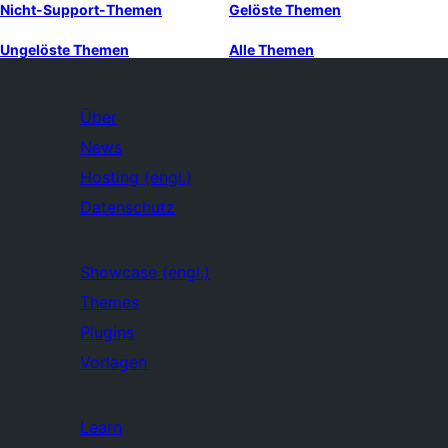
Nicht-Support-Themen
Gelöste Themen
Ungelöste Themen
Alle Themen
Über
News
Hosting (engl.)
Datenschutz
Showcase (engl.)
Themes
Plugins
Vorlagen
Learn