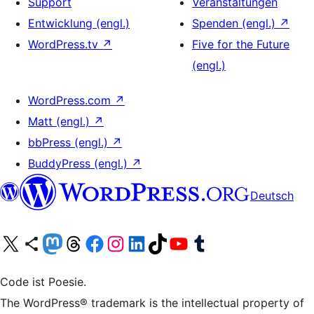
Support
Veranstaltungen
Entwicklung (engl.)
Spenden (engl.)
↗
WordPress.tv
↗
Five for the Future
(engl.)
WordPress.com
↗
Matt (engl.)
↗
bbPress (engl.)
↗
BuddyPress (engl.)
↗
Deutsch
Unser X-Konto (früher Twitter) besuchen
Unser Bluesky-Konto besuchen
Unser Mastodon-Konto besuchen
Unser Threads-Konto besuchen
Unsere Facebook-Seite besuchen
Unser Instagram-Konto besuchen
Unser LinkedIn-Konto besuchen
Unser TikTok-Konto besuchen
Unseren YouTube-Kanal besuchen
Unser Tumblr-Konto besuchen
Code ist Poesie.
The WordPress® trademark is the intellectual property of