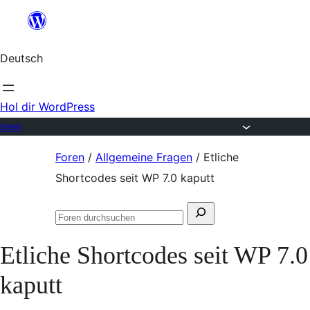
Zum
Inhalt
Deutsch
springen
Hol dir WordPress
Foren
Zum
Foren
/
Allgemeine Fragen
/
Etliche
Inhalt
Shortcodes seit WP 7.0 kaputt
springen
Suchen
Foren
nach:
durchsuchen
Etliche Shortcodes seit WP 7.0
kaputt