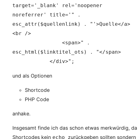
target='_blank' rel='noopener 
noreferrer' title='" . 
esc_attr($quellenlink) . "'>Quelle</a>
<br />
                <span>" . 
esc_html($linktitel_ots) . "</span>
            </div>";
und als Optionen
Shortcode
PHP Code
anhake.
Insgesamt finde ich das schon etwas merkwürdig, da
Shortcodes kein
zurückgeben sollten sondern
echo