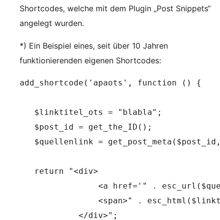
Shortcodes, welche mit dem Plugin „Post Snippets“
angelegt wurden.
*) Ein Beispiel eines, seit über 10 Jahren
funktionierenden eigenen Shortcodes:
add_shortcode('apaots', function () {

   $linktitel_ots = "blabla";

   $post_id = get_the_ID();

   $quellenlink = get_post_meta($post_id,
   return "<div>

                <a href='" . esc_url($que
                <span>" . esc_html($linkt
            </div>";
