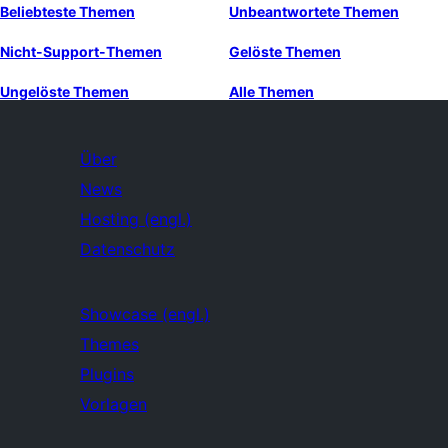
Beliebteste Themen
Unbeantwortete Themen
Nicht-Support-Themen
Gelöste Themen
Ungelöste Themen
Alle Themen
Über
News
Hosting (engl.)
Datenschutz
Showcase (engl.)
Themes
Plugins
Vorlagen