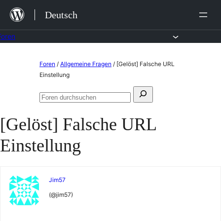
Zum
Deutsch
Inhalt
springen
Foren
Zum
Foren
/
Allgemeine Fragen
/
[Gelöst] Falsche URL
Inhalt
Einstellung
springen
Suchen
Foren
nach:
durchsuchen
[Gelöst] Falsche URL
Einstellung
Jim57
(@jim57)