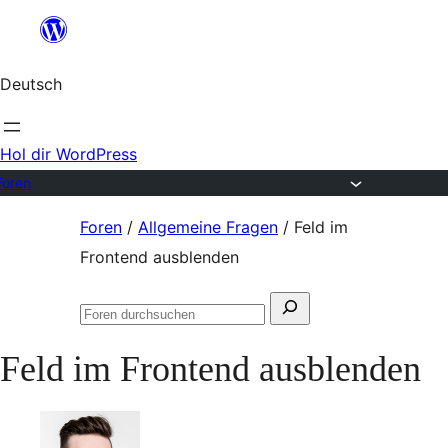
Zum
Inhalt
Deutsch
springen
Hol dir WordPress
Foren
Zum
Foren
/
Allgemeine Fragen
/
Feld im
Inhalt
Frontend ausblenden
springen
Suchen
Foren
nach:
durchsuchen
Feld im Frontend ausblenden