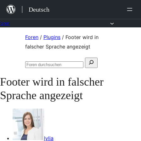
Zum
Deutsch
Inhalt
springen
Foren
Zum
Foren
/
Plugins
/
Footer wird in
Inhalt
falscher Sprache angezeigt
springen
Suchen
Foren
nach:
durchsuchen
Footer wird in falscher
Sprache angezeigt
lylia