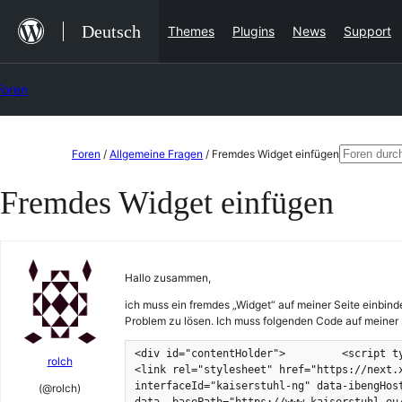
Zum
Deutsch
Themes
Plugins
News
Support
Inhalt
springen
Foren
Zum
Suchen
Foren
/
Allgemeine Fragen
/
Fremdes Widget einfügen
Inhalt
nach:
Fremdes Widget einfügen
springen
Hallo zusammen,
ich muss ein fremdes „Widget“ auf meiner Seite einbind
Problem zu lösen. Ich muss folgenden Code auf meiner S
<div id="contentHolder">         <script type
rolch
<link rel="stylesheet" href="https://next.
interfaceId="kaiserstuhl-ng" data-ibengHos
(@rolch)