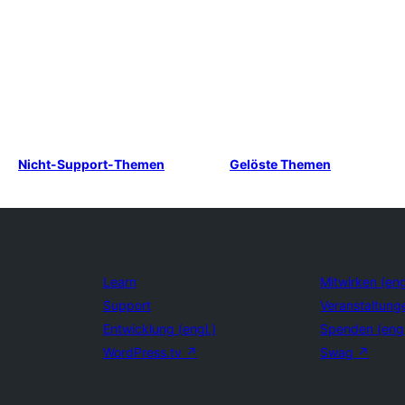
Nicht-Support-Themen
Gelöste Themen
Learn
Mitwirken (eng
Support
Veranstaltung
Entwicklung (engl.)
Spenden (eng
WordPress.tv
↗
Swag
↗