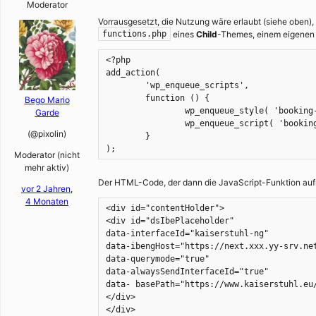
Moderator
Vorrausgesetzt, die Nutzung wäre erlaubt (siehe oben)
eines
Child
-Themes, einem eigenen P
functions.php
<?php

add_action(

	'wp_enqueue_scripts',

	function () {

Bego Mario
		wp_enqueue_style( 'booking-css', 'https://next.xxx.yy-srv.net/_spa/main.css' );

Garde
		wp_enqueue_script( 'booking-js', 'https://next.xx.yy-srv.net/_spa/main.js', array(), null, true );

(@pixolin)
	}

Moderator (nicht
mehr aktiv)
Der HTML-Code, der dann die JavaScript-Funktion aufru
vor 2 Jahren,
4 Monaten
<div id="contentHolder">

<div id="dsIbePlaceholder" 

data-interfaceId="kaiserstuhl-ng" 

data-ibengHost="https://next.xxx.yy-srv.net
data-querymode="true" 

data-alwaysSendInterfaceId="true" 

data- basePath="https://www.kaiserstuhl.eu/
</div>

</div>