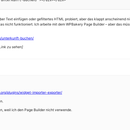
unterkunft-buchen/"></div></div>

er Text einfügen oder gefiltertes HTML probiert, aber das klappt anscheinend nich
as nicht funktioniert. Ich arbeite mit dem WPBakery Page Builder – aber das mü
u/unterkunft-buchen/
Link zu sehen]
.org/plugins/widget-importer-exporter/
n.
n, weil ich den Page Builder nicht verwende.