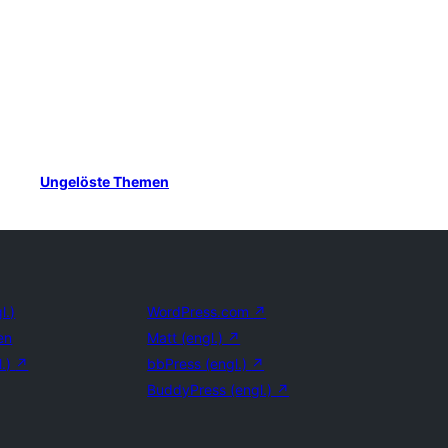
Ungelöste Themen
l.)
WordPress.com
↗
en
Matt (engl.)
↗
l.)
↗
bbPress (engl.)
↗
BuddyPress (engl.)
↗