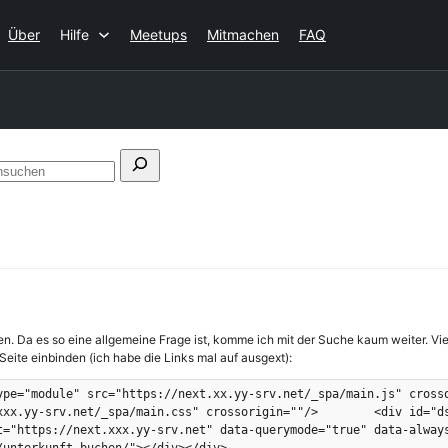
Über
Hilfe
Meetups
Mitmachen
FAQ
Foren
durchsuchen
en. Da es so eine allgemeine Frage ist, komme ich mit der Suche kaum weiter. Vie
eite einbinden (ich habe die Links mal auf ausgext):
="module" src="https://next.xx.yy-srv.net/_spa/main.js" crossorigin=
xxx.yy-srv.net/_spa/main.css" crossorigin=""/>        <div id="d
t="https://next.xxx.yy-srv.net" data-querymode="true" data-always