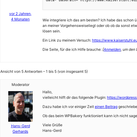
data- basePath="https://www.kaiserstuhl.eu/
vor 2 Jahren,
4 Monaten
Wie integriere ich das am besten? Ich habe das schon üb
an meiner Vorgehensweiseliegt oder ob ob da sonst etw
lösen sein.
Ein Link zu meinem Versuch:
https://www.kaiserstuhl.e
Die Seite, für die ich Hilfe brauche:
[
Anmelden
, um den 
Ansicht von 5 Antworten – 1 bis 5 (von insgesamt 5)
Moderator
Hallo,
vielleicht hilft dir das folgende Plugin:
https://wordpress
Dazu habe ich vor einiger Zeit
einen Beitrag
geschriebe
Ob das beim WPBakery funktioniert kann ich nicht sage
Viele Grüße
Hans-Gerd
Hans-Gerd
Gerhards