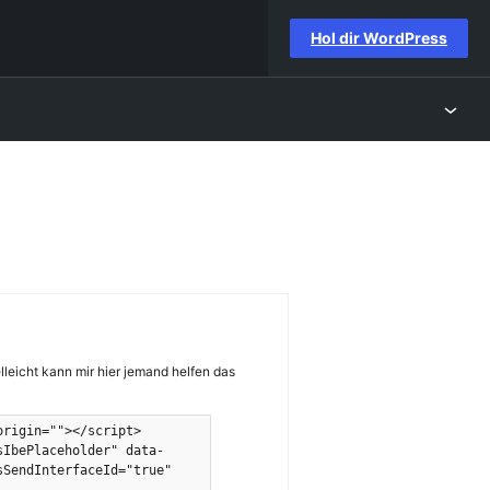
Hol dir WordPress
lleicht kann mir hier jemand helfen das
""></script>        
sIbePlaceholder" data-
SendInterfaceId="true" 