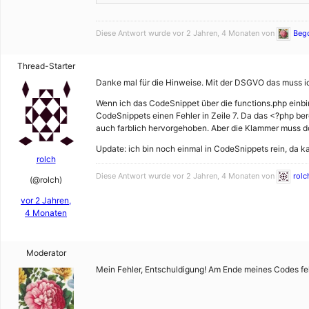
Diese Antwort wurde vor 2 Jahren, 4 Monaten von
Beg
Thread-Starter
Danke mal für die Hinweise. Mit der DSGVO das muss ich
Wenn ich das CodeSnippet über die functions.php einbin
CodeSnippets einen Fehler in Zeile 7. Da das <?php be
auch farblich hervorgehoben. Aber die Klammer muss d
Update: ich bin noch einmal in CodeSnippets rein, da k
rolch
Diese Antwort wurde vor 2 Jahren, 4 Monaten von
rolc
(@rolch)
vor 2 Jahren,
4 Monaten
Moderator
Mein Fehler, Entschuldigung! Am Ende meines Codes fe