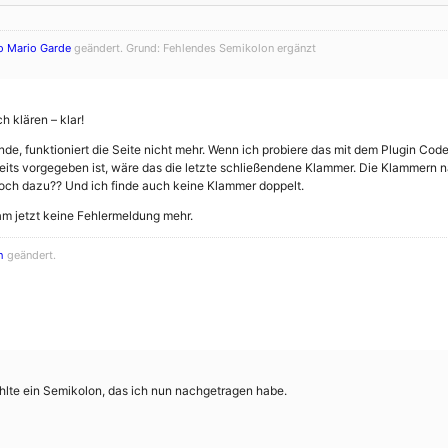
o Mario Garde
geändert. Grund: Fehlendes Semikolon ergänzt
 klären – klar!
de, funktioniert die Seite nicht mehr. Wenn ich probiere das mit dem Plugin Co
reits vorgegeben ist, wäre das die letzte schließendene Klammer. Die Klammern
och dazu?? Und ich finde auch keine Klammer doppelt.
am jetzt keine Fehlermeldung mehr.
h
geändert.
hlte ein Semikolon, das ich nun nachgetragen habe.