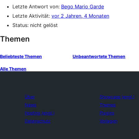
Letzte Antwort von:
Bego Mario Garde
Letzte Aktivität:
vor 2 Jahren, 4 Monaten
Status: nicht gelöst
Themen
Beliebteste Themen
Unbeantwortete Themen
Alle Themen
Über
Showcase (engl.)
News
Themes
Hosting (engl.)
Plugins
Datenschutz
Vorlagen