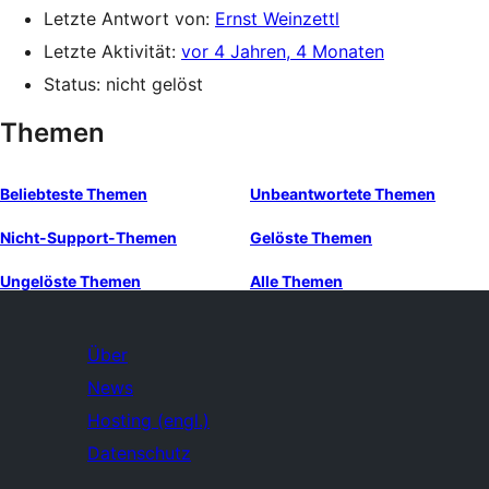
Letzte Antwort von:
Ernst Weinzettl
Letzte Aktivität:
vor 4 Jahren, 4 Monaten
Status: nicht gelöst
Themen
Beliebteste Themen
Unbeantwortete Themen
Nicht-Support-Themen
Gelöste Themen
Ungelöste Themen
Alle Themen
Über
News
Hosting (engl.)
Datenschutz