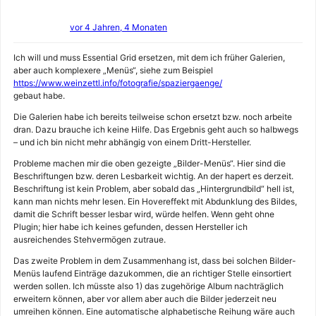
vor 4 Jahren, 4 Monaten
Ich will und muss Essential Grid ersetzen, mit dem ich früher Galerien,
aber auch komplexere „Menüs“, siehe zum Beispiel
https://www.weinzettl.info/fotografie/spaziergaenge/
gebaut habe.
Die Galerien habe ich bereits teilweise schon ersetzt bzw. noch arbeite
dran. Dazu brauche ich keine Hilfe. Das Ergebnis geht auch so halbwegs
– und ich bin nicht mehr abhängig von einem Dritt-Hersteller.
Probleme machen mir die oben gezeigte „Bilder-Menüs“. Hier sind die
Beschriftungen bzw. deren Lesbarkeit wichtig. An der hapert es derzeit.
Beschriftung ist kein Problem, aber sobald das „Hintergrundbild“ hell ist,
kann man nichts mehr lesen. Ein Hovereffekt mit Abdunklung des Bildes,
damit die Schrift besser lesbar wird, würde helfen. Wenn geht ohne
Plugin; hier habe ich keines gefunden, dessen Hersteller ich
ausreichendes Stehvermögen zutraue.
Das zweite Problem in dem Zusammenhang ist, dass bei solchen Bilder-
Menüs laufend Einträge dazukommen, die an richtiger Stelle einsortiert
werden sollen. Ich müsste also 1) das zugehörige Album nachträglich
erweitern können, aber vor allem aber auch die Bilder jederzeit neu
umreihen können. Eine automatische alphabetische Reihung wäre auch