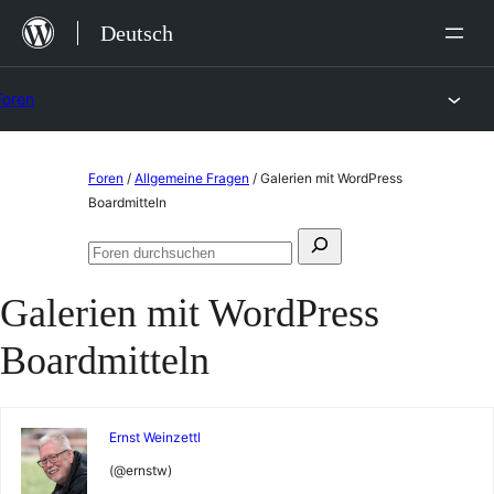
Zum
Deutsch
Inhalt
springen
Foren
Zum
Foren
/
Allgemeine Fragen
/
Galerien mit WordPress
Inhalt
Boardmitteln
springen
Suchen
Foren
nach:
durchsuchen
Galerien mit WordPress
Boardmitteln
Ernst Weinzettl
(@ernstw)