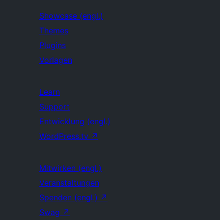
Showcase (engl.)
Themes
Plugins
Vorlagen
Learn
Support
Entwicklung (engl.)
WordPress.tv
↗
Mitwirken (engl.)
Veranstaltungen
Spenden (engl.)
↗
Swag
↗