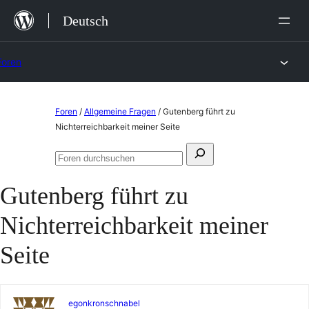
Zum
Deutsch
Inhalt
springen
Foren
Zum
Foren
/
Allgemeine Fragen
/
Gutenberg führt zu
Inhalt
Nichterreichbarkeit meiner Seite
springen
Suchen
Foren
nach:
durchsuchen
Gutenberg führt zu
Nichterreichbarkeit meiner
Seite
egonkronschnabel