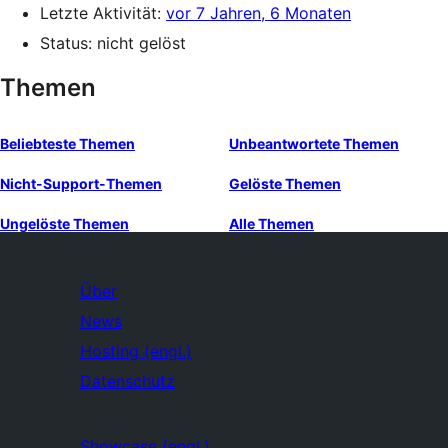
Letzte Aktivität:
vor 7 Jahren, 6 Monaten
Status: nicht gelöst
Themen
Beliebteste Themen
Unbeantwortete Themen
Nicht-Support-Themen
Gelöste Themen
Ungelöste Themen
Alle Themen
Über
News
Hosting (engl.)
Datenschutz
Showcase (engl.)