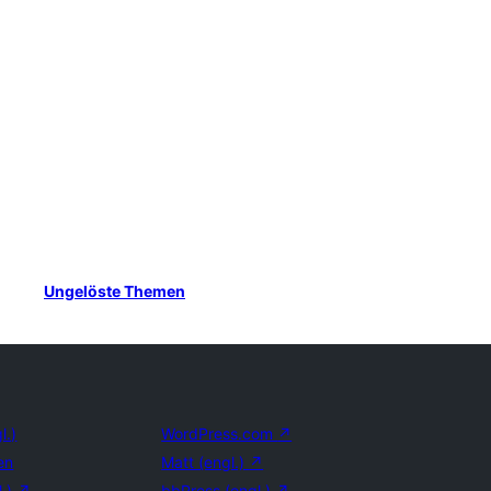
Ungelöste Themen
l.)
WordPress.com
↗
en
Matt (engl.)
↗
l.)
↗
bbPress (engl.)
↗