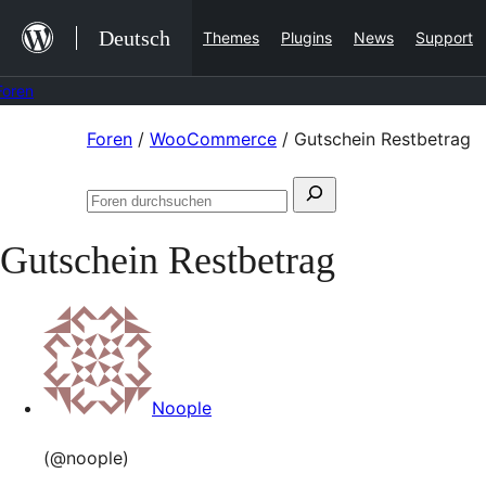
Zum
Deutsch
Themes
Plugins
News
Support
Inhalt
springen
Foren
Zum
Foren
/
WooCommerce
/
Gutschein Restbetrag
Inhalt
Suchen
springen
Foren
nach:
durchsuchen
Gutschein Restbetrag
Noople
(@noople)