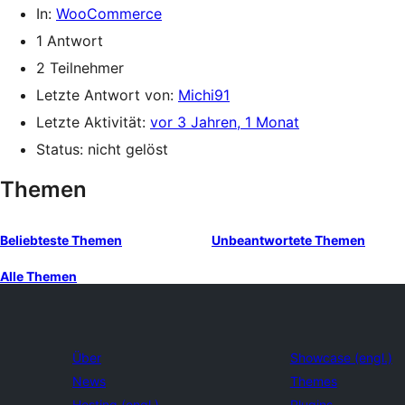
In:
WooCommerce
1 Antwort
2 Teilnehmer
Letzte Antwort von:
Michi91
Letzte Aktivität:
vor 3 Jahren, 1 Monat
Status: nicht gelöst
Themen
Beliebteste Themen
Unbeantwortete Themen
Alle Themen
Über
Showcase (engl.)
News
Themes
Hosting (engl.)
Plugins