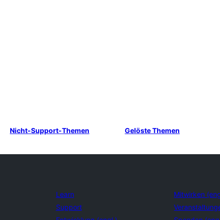
Nicht-Support-Themen
Gelöste Themen
Learn
Mitwirken (eng
Support
Veranstaltung
Entwicklung (engl.)
Spenden (eng