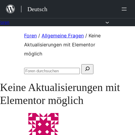
Zum
Deutsch
Inhalt
springen
Foren
Zum
Foren
/
Allgemeine Fragen
/
Keine
Inhalt
Aktualisierungen mit Elementor
springen
möglich
Suchen
Foren
nach:
durchsuchen
Keine Aktualisierungen mit
Elementor möglich