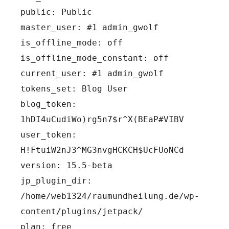
public: Public
master_user: #1 admin_gwolf
is_offline_mode: off
is_offline_mode_constant: off
current_user: #1 admin_gwolf
tokens_set: Blog User
blog_token: 
1hDI4uCudiWo)rg5n7$r^X(BEaP#VIBV
user_token: 
H!FtuiW2nJ3^MG3nvgHCKCH$UcFUoNCd
version: 15.5-beta
jp_plugin_dir: 
/home/web1324/raumundheilung.de/wp-
content/plugins/jetpack/
plan: free