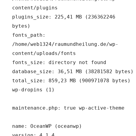
content/plugins
plugins_size: 225,41 MB (236362246 
bytes)
fonts_path: 
/home/web1324/raumundheilung.de/wp-
content/uploads/fonts
fonts_size: directory not found
database_size: 36,51 MB (38281582 bytes)
total_size: 859,23 MB (900971078 bytes) 
wp-dropins (1)
maintenance.php: true wp-active-theme
name: OceanWP (oceanwp)
version: 4.1.4