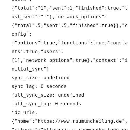
{"total":"1","sent":1,"finished":true,"l
ast_sent":"1"},"network_options":
{"total":5,"sent":5,"finished":true}},"c
onfig":
{"options":true,"functions":true,"consta
nts":true,"users":
[1],"network_options":true},"context":"i
nitial_sync"}
sync_size: undefined
sync_lag: 0 seconds
full_sync_size: undefined
full_sync_lag: 0 seconds
idc_urls: 
{"home":"https://www.raumundheilung.de",
"siteurl":"https://www.raumundheilung.de