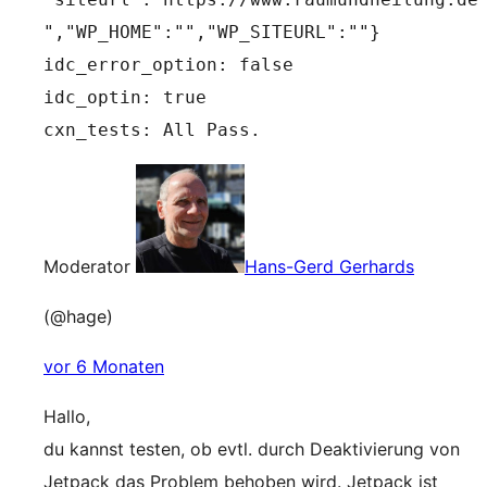
","WP_HOME":"","WP_SITEURL":""}
idc_error_option: false
idc_optin: true
cxn_tests: All Pass.
Moderator
Hans-Gerd Gerhards
(@hage)
vor 6 Monaten
Hallo,
du kannst testen, ob evtl. durch Deaktivierung von
Jetpack das Problem behoben wird. Jetpack ist