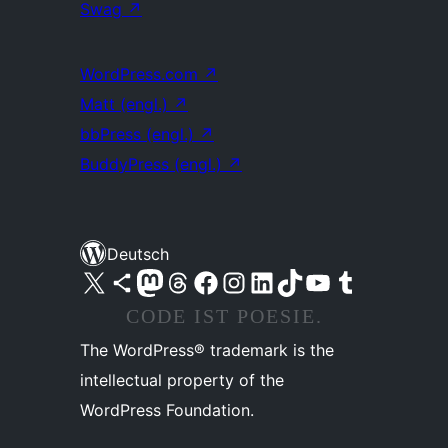
Swag
↗
WordPress.com
↗
Matt (engl.)
↗
bbPress (engl.)
↗
BuddyPress (engl.)
↗
Deutsch
Unser X-Konto (früher Twitter) besuchen
Unser Bluesky-Konto besuchen
Unser Mastodon-Konto besuchen
Unser Threads-Konto besuchen
Unsere Facebook-Seite besuchen
Unser Instagram-Konto besuchen
Unser LinkedIn-Konto besuchen
Unser TikTok-Konto besuchen
Unseren YouTube-Kanal besuchen
Unser Tumblr-Konto besuchen
CODE IST POESIE.
The WordPress® trademark is the
intellectual property of the
WordPress Foundation.