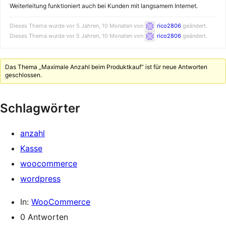
Weiterleitung funktioniert auch bei Kunden mit langsamem Internet.
Dieses Thema wurde vor 5 Jahren, 10 Monaten von
rico2806
geändert.
Dieses Thema wurde vor 5 Jahren, 10 Monaten von
rico2806
geändert.
Das Thema „Maximale Anzahl beim Produktkauf“ ist für neue Antworten
geschlossen.
Schlagwörter
anzahl
Kasse
woocommerce
wordpress
In:
WooCommerce
0 Antworten