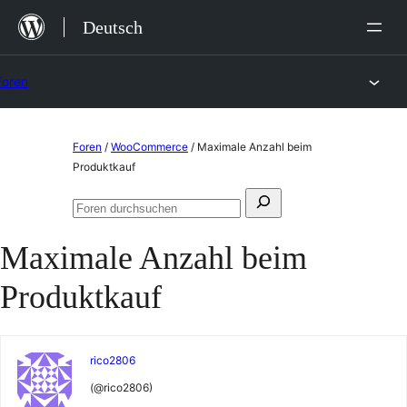
Zum
Deutsch
Inhalt
springen
Foren
Zum
Foren
/
WooCommerce
/
Maximale Anzahl beim
Inhalt
Produktkauf
springen
Suchen
Foren
nach:
durchsuchen
Maximale Anzahl beim
Produktkauf
rico2806
(@rico2806)