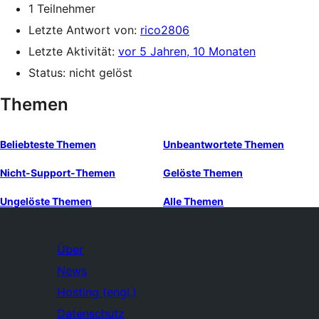
1 Teilnehmer
Letzte Antwort von:
rico2806
Letzte Aktivität:
vor 5 Jahren, 10 Monaten
Status: nicht gelöst
Themen
Beliebteste Themen
Unbeantwortete Themen
Nicht-Support-Themen
Gelöste Themen
Ungelöste Themen
Alle Themen
Über
News
Hosting (engl.)
Datenschutz