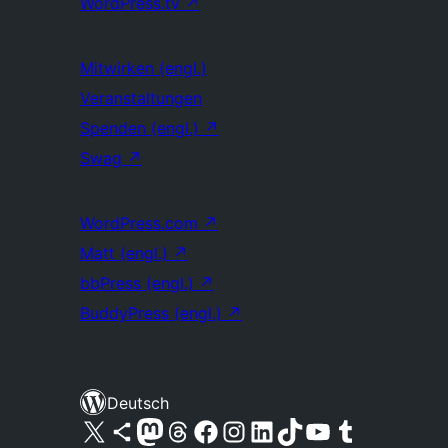
WordPress.tv
↗
Mitwirken (engl.)
Veranstaltungen
Spenden (engl.)
↗
Swag
↗
WordPress.com
↗
Matt (engl.)
↗
bbPress (engl.)
↗
BuddyPress (engl.)
↗
Deutsch
Unser X-Konto (früher Twitter) besuchen
Unser Bluesky-Konto besuchen
Unser Mastodon-Konto besuchen
Unser Threads-Konto besuchen
Unsere Facebook-Seite besuchen
Unser Instagram-Konto besuchen
Unser LinkedIn-Konto besuchen
Unser TikTok-Konto besuchen
Unseren YouTube-Kanal besuchen
Unser Tumblr-Konto besuchen