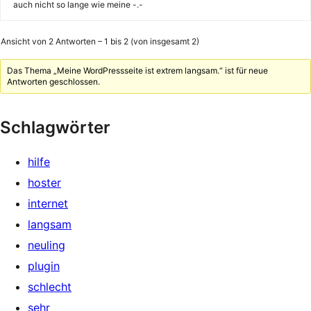
auch nicht so lange wie meine -.-
Ansicht von 2 Antworten – 1 bis 2 (von insgesamt 2)
Das Thema „Meine WordPressseite ist extrem langsam.“ ist für neue
Antworten geschlossen.
Schlagwörter
hilfe
hoster
internet
langsam
neuling
plugin
schlecht
sehr