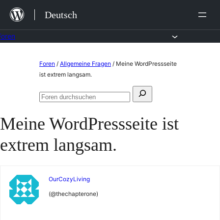
Zum
Deutsch
Inhalt
springen
Foren
Zum
Foren
/
Allgemeine Fragen
/
Meine WordPressseite
Inhalt
ist extrem langsam.
springen
Suchen
Foren
nach:
durchsuchen
Meine WordPressseite ist
extrem langsam.
OurCozyLiving
(@thechapterone)