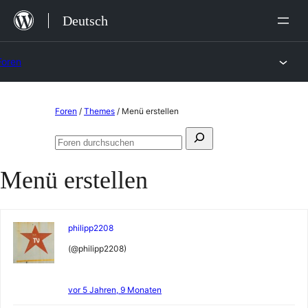
Zum
Deutsch
Inhalt
springen
Foren
Zum
Foren
/
Themes
/
Menü erstellen
Inhalt
Suchen
springen
Foren
nach:
durchsuchen
Menü erstellen
philipp2208
(@philipp2208)
vor 5 Jahren, 9 Monaten