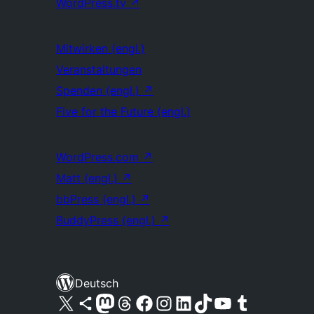
WordPress.tv
↗
Mitwirken (engl.)
Veranstaltungen
Spenden (engl.)
↗
Five for the Future (engl.)
WordPress.com
↗
Matt (engl.)
↗
bbPress (engl.)
↗
BuddyPress (engl.)
↗
Deutsch
Unser X-Konto (früher Twitter) besuchen
Unser Bluesky-Konto besuchen
Unser Mastodon-Konto besuchen
Unser Threads-Konto besuchen
Unsere Facebook-Seite besuchen
Unser Instagram-Konto besuchen
Unser LinkedIn-Konto besuchen
Unser TikTok-Konto besuchen
Unseren YouTube-Kanal besuchen
Unser Tumblr-Konto besuchen