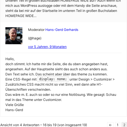
unteren Teil in großen Buchstaben HOMEPAGE WIDE auf? Auch wenn ich
mich aus WordPress auslogge oder mit dem Handy die Seite anschaue,
steht da bei mir auf der Startseite im unteren Teil in großen Buchstaben
HOMEPAGE WIDE…
Moderator
Hans-Gerd Gerhards
(@hage)
vor 5 Jahren, 9 Monaten
Hallo,
doch stimmt. Ich hatte mir die Seite, die du oben angegeben hast,
angesehen. Auf der Hauptseite sieht das auch schon anders aus.
Den Text sehe ich. Das scheint aber über das theme zu kommen.
Eine CSS-Regel mit
unter Design > Customizer >
display: none;
Zusätzliches CSS macht nicht so viel Sinn, weil dann alle H1-
Überschriften verschwinden.
Das wäre m. E. auch so oder so nur eine Notlösung. Wie gesagt: Schau
mal in das Theme unter Customizer.
Viele Grüße
Hans-Gerd
Ansicht von 4 Antworten – 16 bis 19 (von insgesamt 19)
←
1
2