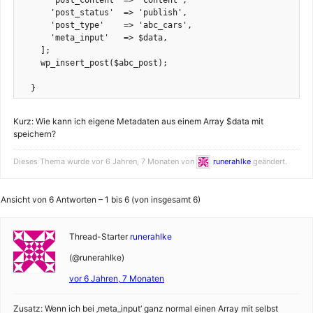
      'post_content' => 'Content',

      'post_status'  => 'publish',

      'post_type'    => 'abc_cars',

      'meta_input'   => $data,

    ];

    wp_insert_post($abc_post);

  }
Kurz: Wie kann ich eigene Metadaten aus einem Array $data mit
speichern?
Dieses Thema wurde vor 6 Jahren, 7 Monaten von
runerahlke
geändert.
Ansicht von 6 Antworten – 1 bis 6 (von insgesamt 6)
Thread-Starter
runerahlke
(@runerahlke)
vor 6 Jahren, 7 Monaten
Zusatz: Wenn ich bei ‚meta_input‘ ganz normal einen Array mit selbst