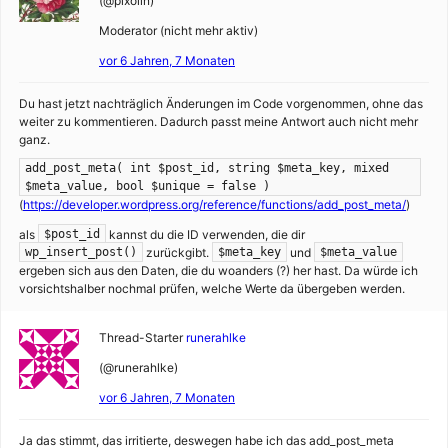
(@pixolin)
Moderator (nicht mehr aktiv)
vor 6 Jahren, 7 Monaten
Du hast jetzt nachträglich Änderungen im Code vorgenommen, ohne das
weiter zu kommentieren. Dadurch passt meine Antwort auch nicht mehr
ganz.
add_post_meta( int $post_id, string $meta_key, mixed
$meta_value, bool $unique = false )
(
https://developer.wordpress.org/reference/functions/add_post_meta/
)
als
kannst du die ID verwenden, die dir
$post_id
zurückgibt.
und
wp_insert_post()
$meta_key
$meta_value
ergeben sich aus den Daten, die du woanders (?) her hast. Da würde ich
vorsichtshalber nochmal prüfen, welche Werte da übergeben werden.
Thread-Starter
runerahlke
(@runerahlke)
vor 6 Jahren, 7 Monaten
Ja das stimmt, das irritierte, deswegen habe ich das add_post_meta