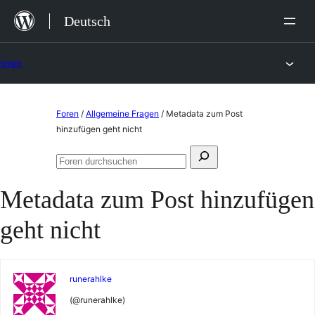
Zum
Deutsch
Inhalt
springen
Foren
Zum
Foren
/
Allgemeine Fragen
/
Metadata zum Post
Inhalt
hinzufügen geht nicht
springen
Suchen
Foren
nach:
durchsuchen
Metadata zum Post hinzufügen
geht nicht
runerahlke
(@runerahlke)