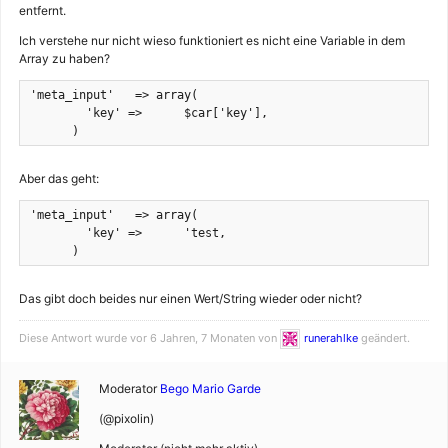
entfernt.
Ich verstehe nur nicht wieso funktioniert es nicht eine Variable in dem
Array zu haben?
'meta_input'   => array(

        'key' =>      $car['key'],

      )
Aber das geht:
'meta_input'   => array(

        'key' =>      'test,

      )
Das gibt doch beides nur einen Wert/String wieder oder nicht?
Diese Antwort wurde vor 6 Jahren, 7 Monaten von
runerahlke
geändert.
Moderator
Bego Mario Garde
(@pixolin)