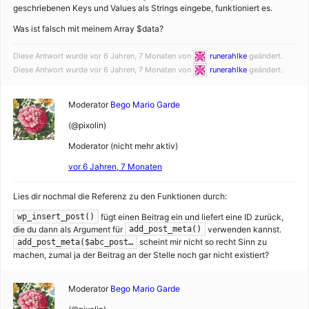
geschriebenen Keys und Values als Strings eingebe, funktioniert es.
Was ist falsch mit meinem Array $data?
Diese Antwort wurde vor 6 Jahren, 7 Monaten von
runerahlke
geändert.
Diese Antwort wurde vor 6 Jahren, 7 Monaten von
runerahlke
geändert.
Moderator
Bego Mario Garde
(@pixolin)
Moderator (nicht mehr aktiv)
vor 6 Jahren, 7 Monaten
Lies dir nochmal die Referenz zu den Funktionen durch:
fügt einen Beitrag ein und liefert eine ID zurück,
wp_insert_post()
die du dann als Argument für
verwenden kannst.
add_post_meta()
scheint mir nicht so recht Sinn zu
add_post_meta($abc_post…
machen, zumal ja der Beitrag an der Stelle noch gar nicht existiert?
Moderator
Bego Mario Garde