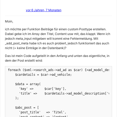
vor 6 Jahren, 7 Monaten
Moin,
ich möchte per Funktion Beiträge für einen custom Posttype erstellen.
Dabei gebe ich im Array den Titel, Content usw mit, das klappt. Wenn ich
jedoch meta_input mitgeben will kommt eine Fehlermeldung. Mit
„add_post_meta habe ich es auch probiert, jedoch funktioniert das auch
nicht (= keine Einträge in der Datenbank)?
Das ist mein Code aufgeteilt in den Anfang und unten das eigentliche, in
dem der Post erstellt wird:
foreach ($xml->search_ads->ad_ad as $car) {>ad_model_descrip
    $cardetails = $car->ad_vehicle;

    $data = array(

      'key' =>      $car['key'],

      'title' =>    $cardetails->ad_model_description['value
    );

    $abc_post = [

      'post_title'   => 'Titel',
