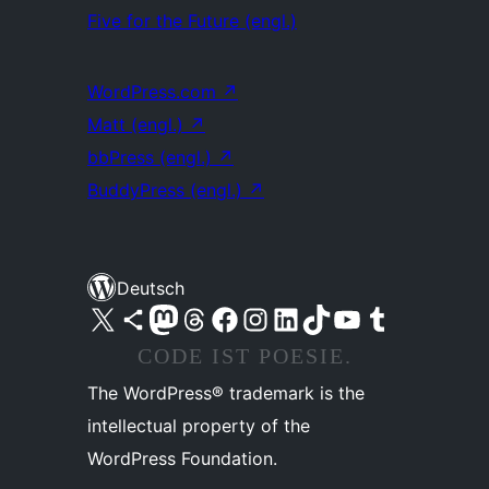
Five for the Future (engl.)
WordPress.com
↗
Matt (engl.)
↗
bbPress (engl.)
↗
BuddyPress (engl.)
↗
Deutsch
Unser X-Konto (früher Twitter) besuchen
Unser Bluesky-Konto besuchen
Unser Mastodon-Konto besuchen
Unser Threads-Konto besuchen
Unsere Facebook-Seite besuchen
Unser Instagram-Konto besuchen
Unser LinkedIn-Konto besuchen
Unser TikTok-Konto besuchen
Unseren YouTube-Kanal besuchen
Unser Tumblr-Konto besuchen
CODE IST POESIE.
The WordPress® trademark is the
intellectual property of the
WordPress Foundation.