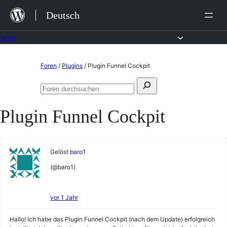
Zum
Deutsch
Inhalt
springen
Foren
Zum
Foren
/
Plugins
/
Plugin Funnel Cockpit
Inhalt
Suchen
springen
Foren
nach:
durchsuchen
Plugin Funnel Cockpit
Gelöst
baro1
(@baro1)
vor 1 Jahr
Hallo! Ich habe das Plugin Funnel Cockpit (nach dem Update) erfolgreich