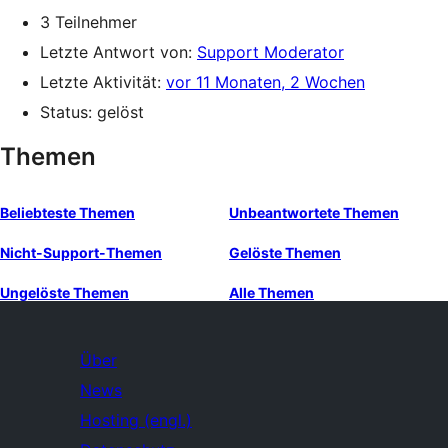
3 Teilnehmer
Letzte Antwort von:
Support Moderator
Letzte Aktivität:
vor 11 Monaten, 2 Wochen
Status: gelöst
Themen
Beliebteste Themen
Unbeantwortete Themen
Nicht-Support-Themen
Gelöste Themen
Ungelöste Themen
Alle Themen
Über
News
Hosting (engl.)