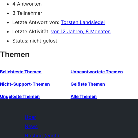
4 Antworten
3 Teilnehmer
Letzte Antwort von:
Torsten Landsiedel
Letzte Aktivität:
vor 12 Jahren, 8 Monaten
Status: nicht gelöst
Themen
Beliebteste Themen
Unbeantwortete Themen
Nicht-Support-Themen
Gelöste Themen
Ungelöste Themen
Alle Themen
Über
News
Hosting (engl.)