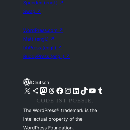
Spenden (engl.)
↗
Swag
↗
WordPress.com
↗
Matt (engl.)
↗
bbPress (engl.)
↗
BuddyPress (engl.)
↗
Deutsch
Unser X-Konto (früher Twitter) besuchen
Unser Bluesky-Konto besuchen
Unser Mastodon-Konto besuchen
Unser Threads-Konto besuchen
Unsere Facebook-Seite besuchen
Unser Instagram-Konto besuchen
Unser LinkedIn-Konto besuchen
Unser TikTok-Konto besuchen
Unseren YouTube-Kanal besuchen
Unser Tumblr-Konto besuchen
CODE IST POESIE.
The WordPress® trademark is the
intellectual property of the
WordPress Foundation.