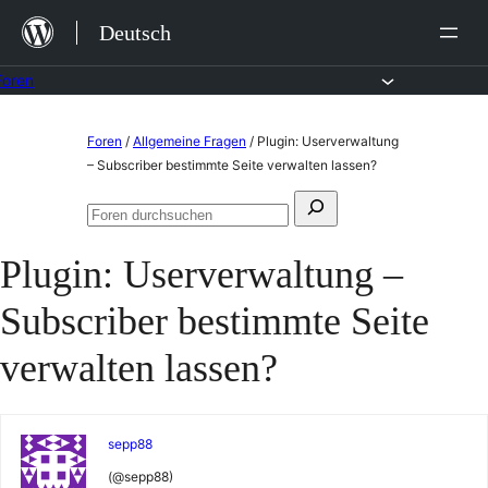
Zum
Deutsch
Inhalt
springen
Foren
Zum
Foren
/
Allgemeine Fragen
/
Plugin: Userverwaltung
Inhalt
– Subscriber bestimmte Seite verwalten lassen?
springen
Suchen
Foren
nach:
durchsuchen
Plugin: Userverwaltung –
Subscriber bestimmte Seite
verwalten lassen?
sepp88
(@sepp88)