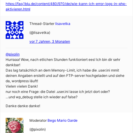
https://faq.1blu.de/content/480/970/de/wie-kann-ich-error-logs-in-php-
aktivieren.html
Thread-Starter
lisavetka
(@lisavetka)
vor 7 Jahren, 3 Monaten
@pixolin
Hurraaa! Wow, nach etlichen Stunden funktioniert ees! Ich bin dir sehr
dankbar!
Das lag tatsächlich an dem Memory-Limit, ich habe die .user.ini mmit
deinen Angaben erstellt und auf den FTP-server hochgeladen und siehe
da, wordpress läuft!
Vielen vielen Dank!
nur noch eine Frage: die Datei .user.ini lasse ich jetzt dort oder?
…und wp_debug stelle ich wieder auf false?
Danke danke danke!
Moderator
Bego Mario Garde
(@pixolin)