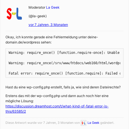
Moderator
La Geek
(@la-geek)
vor 7 Jahren, 3 Monaten
Okay, ich konnte gerade eine Fehlermeldung unter deine-
domain.de/wordpress sehen:
Warning: require_once() [function.require-once]: Unable to a
Warning: require_once(/srv/www/htdocs/web160/html/wordpress
Fatal error: require_once() [function.require]: Failed open
Hast du eine wp-config.php erstellt, falls ja, wie sind deren Dateirechte?
Erstens das mit der wp-config.php und dann auch noch hier eine
mögliche Lösung:
https://discussion.dreamhost.com/t/what-kind-of-fatal-error-is-
this/63585/2
Diese Antwort wurde vor 7 Jahren, 3 Monaten von
La Geek
geändert.