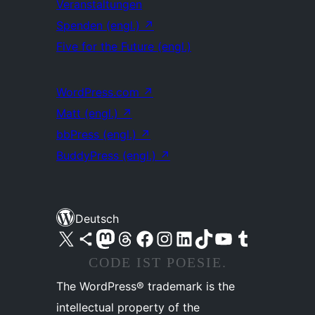
Veranstaltungen
Spenden (engl.)
↗
Five for the Future (engl.)
WordPress.com
↗
Matt (engl.)
↗
bbPress (engl.)
↗
BuddyPress (engl.)
↗
Deutsch
Unser X-Konto (früher Twitter) besuchen
Unser Bluesky-Konto besuchen
Unser Mastodon-Konto besuchen
Unser Threads-Konto besuchen
Unsere Facebook-Seite besuchen
Unser Instagram-Konto besuchen
Unser LinkedIn-Konto besuchen
Unser TikTok-Konto besuchen
Unseren YouTube-Kanal besuchen
Unser Tumblr-Konto besuchen
CODE IST POESIE.
The WordPress® trademark is the
intellectual property of the