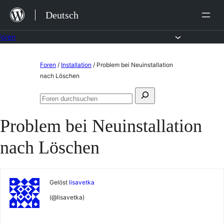
Zum
Deutsch
Inhalt
springen
Foren
Zum
Foren
/
Installation
/
Problem bei Neuinstallation
Inhalt
nach Löschen
springen
Suchen
Foren
nach:
durchsuchen
Problem bei Neuinstallation
nach Löschen
Gelöst
lisavetka
(@lisavetka)