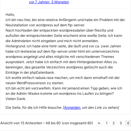
vor 7 Jahren, 3 Monaten
Hallo,
ich bin neu hier, bin eine relative Anfängerin und habe ein Problem mit der
Neuistallation von wordpress auf dem ftp-server.
Nach hochladen der entpackten wordpressdaten über filezilla und
aufrufen der entsprechenden Seite erscheint eine weiße Seite. Ich kann
die Admindaten nicht eingeben und mich nicht anmelden.
Hintergrund: ich habe eine html-seite, die läuft und vor ca. zwei Jahren
habe ich testweise auf dem ftp-server unter html ein unterverzeichnis
wordpress angelegt und alles mögliche mit verschiedenen Themes
ausprobiert. Jetzt habe ich einfach mit dem Hintergedanken Alles zu
bereinigen, das gesamte Verzeichnis wordpress gelöscht auch die
Einträge in der phpDatenbank.
Ich wollte einfach tabula rasa machen, um mich dann ernsthaft mit der
neuen WordPressversion zu starten.
Ich bin echt am verzweifeln. Kann mir jemand einen Tipp geben, wie ich
an die Admin-Maske komme um wordpress ins Laufen zu bringen?
Vielen Dank.
Die Seite, für die ich Hilfe brauche:
[
Anmelden
, um den Link zu sehen]
Ansicht von 15 Antworten – 46 bis 60 (von insgesamt 60)
←
1
2
3
4