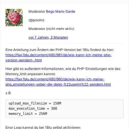
Moderator
Bego Mario Garde
(@pixolin)
Moderator (nicht mehr aktiv)
vor 7 Jahren, 3 Monaten
Eine Anleitung zum Ändern der PHP-Version bei 1Blu findest du hier:
https://faq.1blu.de/content/480/981/de/wie-kann-ich-meine-php-
version-aendern-.html
Hier gibt es außerdem Informationen, wie du PHP-Einstellungen wie das
Memory_limit anpassen kannst:
https://faq.1blu.de/content/480/960/de/wie-kann-ich-meine-
php_einstellungen-ueber-die-datei-%22userini%22-aendern.html
z.B.
upload_max_filesize = 150M

max_execution_time = 300

memory_limit = 256M
Error Logs kannst du bei 1Blu selbst akitivieren: