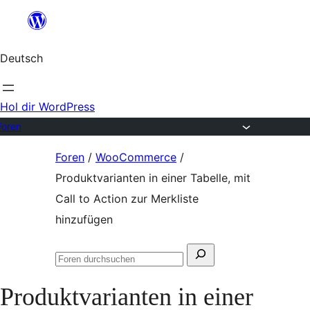
Zum
Inhalt
Deutsch
springen
Hol dir WordPress
Foren
Zum
Foren
/
WooCommerce
/
Inhalt
Produktvarianten in einer Tabelle, mit
springen
Call to Action zur Merkliste
hinzufügen
Suchen
Foren
nach:
durchsuchen
Produktvarianten in einer